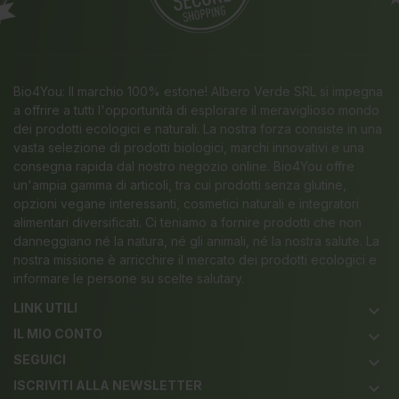
Bio4You: Il marchio 100% estone! Albero Verde SRL si impegna
a offrire a tutti l'opportunità di esplorare il meraviglioso mondo
dei prodotti ecologici e naturali. La nostra forza consiste in una
vasta selezione di prodotti biologici, marchi innovativi e una
consegna rapida dal nostro negozio online. Bio4You offre
un'ampia gamma di articoli, tra cui prodotti senza glutine,
opzioni vegane interessanti, cosmetici naturali e integratori
alimentari diversificati. Ci teniamo a fornire prodotti che non
danneggiano né la natura, né gli animali, né la nostra salute. La
nostra missione è arricchire il mercato dei prodotti ecologici e
informare le persone su scelte salutary.
LINK UTILI
keyboard_arrow_down
IL MIO CONTO
keyboard_arrow_down
SEGUICI
keyboard_arrow_down
ISCRIVITI ALLA NEWSLETTER
keyboard_arrow_down