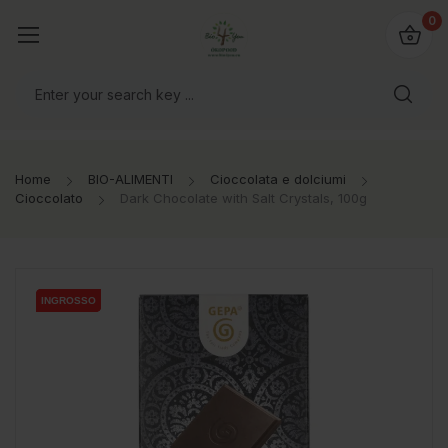
@bio4you.eu
0
o il mondo!
Home
BIO-ALIMENTI
Cioccolata e dolciumi
Cioccolato
Dark Chocolate with Salt Crystals, 100g
INGROSSO
INGROSSO
INGROSSO