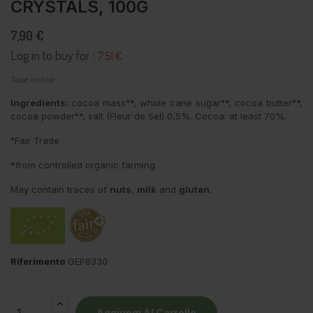
CRYSTALS, 100G
7,90 €
Log in to buy for :
7.51 €
Tasse incluse
Ingredients:
cocoa mass°*, whole cane sugar°*, cocoa butter°*,
cocoa powder°*, salt (Fleur de Sel) 0,5%. Cocoa: at least 70%.
°Fair Trade
*from controlled organic farming
May contain traces of
nuts
,
milk
and
gluten
.
Riferimento
GEP8330
Aggiungi Al Carrello