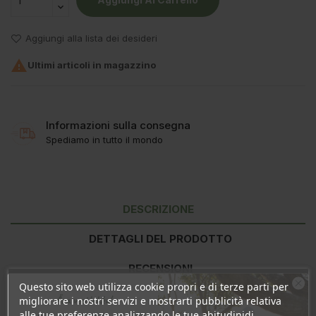
Aggiungi alla lista dei desideri

Ultimi articoli in magazzino
Informazioni sulla consegna
Spediamo in tutto il mondo
DESCRIZIONE
DETTAGLI DEL PRODOTTO
RECENSIONI
Questo sito web utilizza cookie propri e di terze parti per
Ära veel lahku!
migliorare i nostri servizi e mostrarti pubblicità relativa
alle tue preferenze analizzando le tue abitudinidi