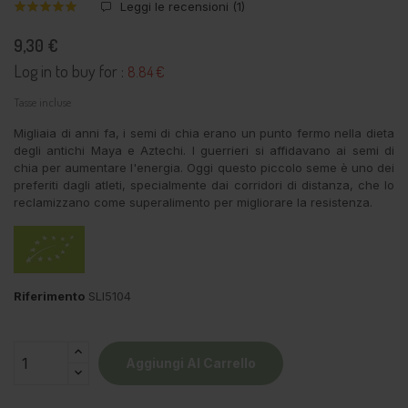
Leggi le recensioni (
1
)
9,30 €
Log in to buy for :
8.84 €
Tasse incluse
Migliaia di anni fa, i semi di chia erano un punto fermo nella dieta
degli antichi Maya e Aztechi. I guerrieri si affidavano ai semi di
chia per aumentare l'energia. Oggi questo piccolo seme è uno dei
preferiti dagli atleti, specialmente dai corridori di distanza, che lo
reclamizzano come superalimento per migliorare la resistenza.
Riferimento
SLI5104
Aggiungi Al Carrello