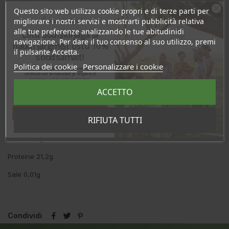
dell'uso, immergere in acqua o liquido (succo, latte), per 10 minuti.
Questo sito web utilizza cookie propri e di terze parti per
Si consiglia di non superare la dose di 15g di semi al giorno.
Ära veel lahku!
migliorare i nostri servizi e mostrarti pubblicità relativa
alle tue preferenze analizzando le tue abitudinidi
Valori nutrizionali per 100g
Liitu uudiskirjaga ja
navigazione. Per dare il tuo consenso al suo utilizzo, premi
naudi järgmist ostu 10%
Energia 1832kJ/444kcal
il pulsante Accetta.
soodsamalt!
Politica dei cookie
Personalizzare i cookie
Grassi 31,4g
Sind ootavad spetsiaalsed allahindlused,
eksklusiivsed kampaaniad ja kingitused!
Registreeru e-maili aadressiga ja saad
-di cui saturi 3,8g
sooduskoodi!
ACCETTO
Carboidrati 4,9g
Tahan sooduskoodi!
RIFIUTA TUTTI
-di cui zuccheri 0,8g
Fibra 33,7g
Proteine 21,2g
Sale 0,01g
Condividi