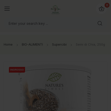
@bio4you.eu
0
o il mondo!
Home
BIO-ALIMENTI
Supercibi
Semi di Chia, 250g
INGROSSO
INGROSSO
INGROSSO
INGROSSO