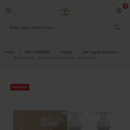
@bio4you.eu
0
o il mondo!
Home
BIO-BAMBINO
Regali
Set regalo bambini
Bema Baby – Box Bagnoschiuma + Shampoo
INGROSSO
INGROSSO