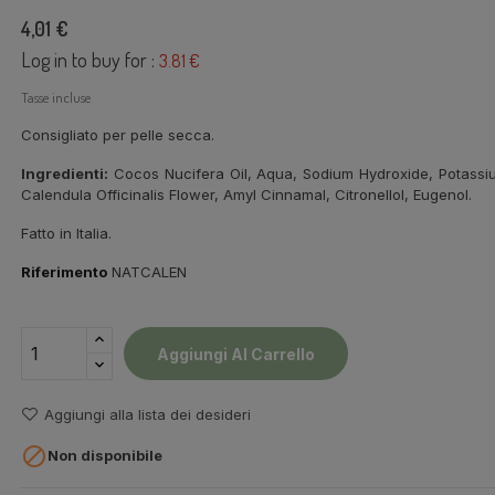
4,01 €
Log in to buy for :
3.81 €
Tasse incluse
Consigliato per pelle secca.
Ingredienti:
Cocos Nucifera Oil, Aqua, Sodium Hydroxide, Potassium 
Calendula Officinalis Flower, Amyl Cinnamal, Citronellol, Eugenol.
Fatto in Italia.
Riferimento
NATCALEN
Aggiungi Al Carrello
Aggiungi alla lista dei desideri

Non disponibile