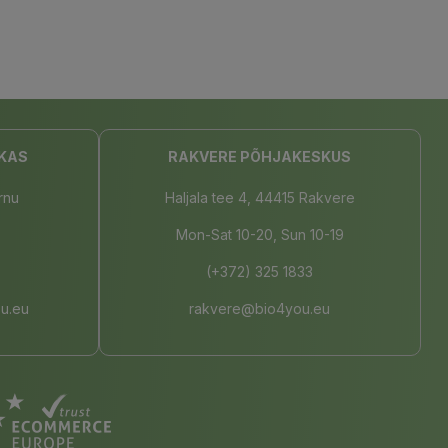
KAS
RAKVERE PÕHJAKESKUS
rnu
Haljala tee 4, 44415 Rakvere
Mon-Sat 10-20, Sun 10-19
(+372) 325 1833
u.eu
rakvere@bio4you.eu