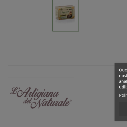
Ques
nost
anal
util
Poli