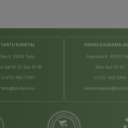
TARTU KVARTAL
PÄRNU KAUBAMAJA
Riia 2, 51004 Tartu
Papiniidu 8, 80010 Pä
n-Sat 10-21, Sun 10-19
Mon-Sun 10-20
(+372) 680 7787
(+372) 442 9390
tartu@bio4you.eu
kaubamajakas@bio4yo