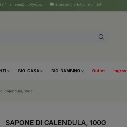
 036 / marileen@bio4you.eu
Spediamo in tutto il mondo!
NTI
BIO-CASA
BIO-BAMBINO
Outlet
Ingros
di calendula, 100g
SAPONE DI CALENDULA, 100G