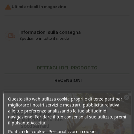

Ultimi articoli in magazzino
Informazioni sulla consegna
Spediamo in tutto il mondo
DETTAGLI DEL PRODOTTO
RECENSIONI
Questo sito web utilizza cookie propri e di terze parti per
Ära veel lahku!
migliorare i nostri servizi e mostrarti pubblicità relativa
alle tue preferenze analizzando le tue abitudinidi
Liitu uudiskirjaga ja
navigazione. Per dare il tuo consenso al suo utilizzo, premi
naudi järgmist ostu 10%
il pulsante Accetta.
soodsamalt!
Politica dei cookie
Personalizzare i cookie
Sind ootavad spetsiaalsed allahindlused,