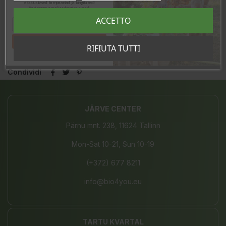
eksklusiivsed kampaaniad ja kingitused!
Registreeru e-maili aadressiga ja saad
sooduskoodi!
ACCETTO
In magazzino
2 Articoli
Tahan sooduskoodi!
RIFIUTA TUTTI
Condividi
JÄRVE CENTER
Pärnu mnt. 238, 11624 Tallinn
Mon-Sat 10-21, Sun 10-19
(+372) 677 8211
info@bio4you.eu
TARTU KVARTAL