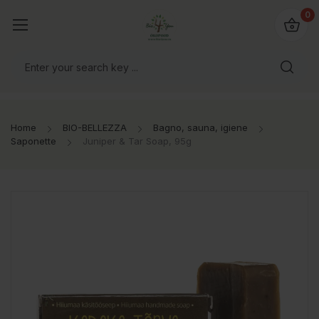
@bio4you.eu
0
o il mondo!
Home
BIO-BELLEZZA
Bagno, sauna, igiene
Saponette
Juniper & Tar Soap, 95g