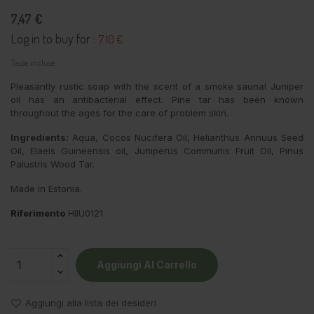
7,47 €
Log in to buy for :
7.10 €
Tasse incluse
Pleasantly rustic soap with the scent of a smoke sauna! Juniper
oil has an antibacterial effect. Pine tar has been known
throughout the ages for the care of problem skin.
Ingredients:
Aqua, Cocos Nucifera Oil, Helianthus Annuus Seed
Oil, Elaeis Guineensis oil, Juniperus Communis Fruit Oil, Pinus
Palustris Wood Tar.
Made in Estonia.
Riferimento
HIIU0121
Aggiungi Al Carrello
Aggiungi alla lista dei desideri