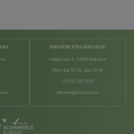
KAS
RAKVERE PÕHJAKESKUS
rnu
Haljala tee 4, 44415 Rakvere
Mon-Sat 10-20, Sun 10-19
(+372) 325 1833
u.eu
rakvere@bio4you.eu