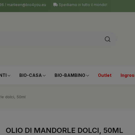
 036 / marileen@bio4you.eu
Spediamo in tutto il mondo!
NTI
BIO-CASA
BIO-BAMBINO
Outlet
Ingros
le dolci, 50ml
OLIO DI MANDORLE DOLCI, 50ML