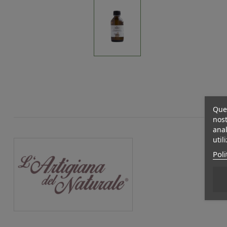
Ques
nost
anal
util
Poli