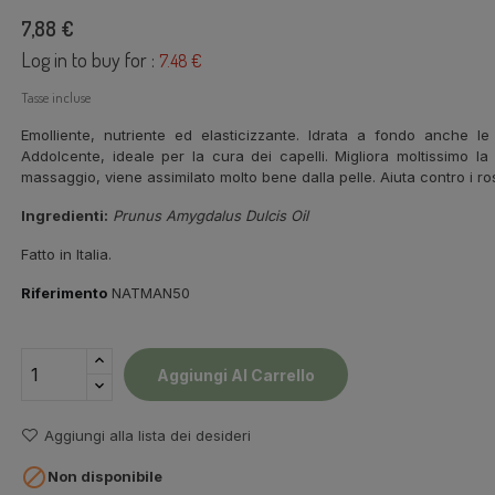
7,88 €
Log in to buy for :
7.48 €
Tasse incluse
Emolliente, nutriente ed elasticizzante. Idrata a fondo anche le
Addolcente, ideale per la cura dei capelli. Migliora moltissimo la 
massaggio, viene assimilato molto bene dalla pelle. Aiuta contro i ross
Ingredienti:
Prunus Amygdalus Dulcis Oil
Fatto in Italia.
Riferimento
NATMAN50
Aggiungi Al Carrello
Aggiungi alla lista dei desideri

Non disponibile