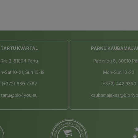
TARTU KVARTAL
PÄRNU KAUBAMAJA
Riia 2, 51004 Tartu
Papiniidu 8, 80010 Pä
n-Sat 10-21, Sun 10-19
Mon-Sun 10-20
(+372) 680 7787
(+372) 442 9390
tartu@bio4you.eu
kaubamajakas@bio4yo