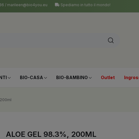
 036 / marileen@bio4you.eu
Spediamo in tutto il mondo!
NTI
BIO-CASA
BIO-BAMBINO
Outlet
Ingros
 200ml
ALOE GEL 98.3%, 200ML