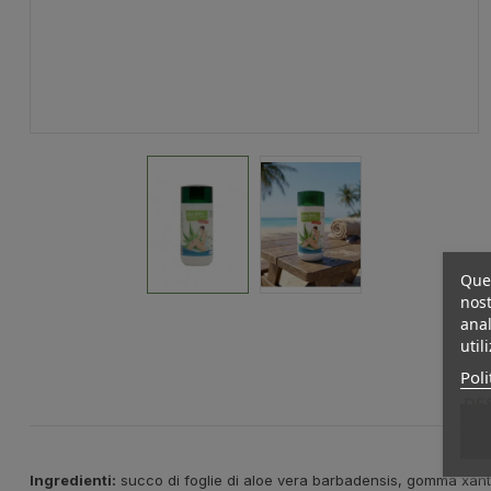
Ques
nost
anal
util
Poli
DE
Ingredienti:
succo di foglie di aloe vera barbadensis, gomma xantha