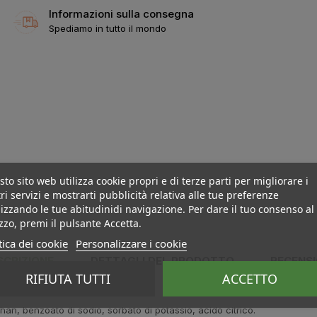
Informazioni sulla consegna
Spediamo in tutto il mondo
to sito web utilizza cookie propri e di terze parti per migliorare i
ri servizi e mostrarti pubblicità relativa alle tue preferenze
izzando le tue abitudinidi navigazione. Per dare il tuo consenso al
izzo, premi il pulsante Accetta.
tica dei cookie
Personalizzare i cookie
SCRIZIONE
DETTAGLI DEL PRODOTTO
RECENSI
RIFIUTA TUTTI
ACCETTO
n, benzoato di sodio, sorbato di potassio, acido citrico.