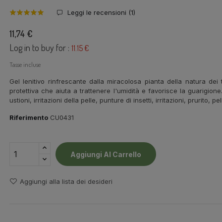
Leggi le recensioni (
1
)
11,74 €
Log in to buy for :
11.15 €
Tasse incluse
Gel lenitivo rinfrescante dalla miracolosa pianta della natura dei
protettiva che aiuta a trattenere l'umidità e favorisce la guarigion
ustioni, irritazioni della pelle, punture di insetti, irritazioni, prurito
Riferimento
CU0431
Aggiungi Al Carrello
Aggiungi alla lista dei desideri