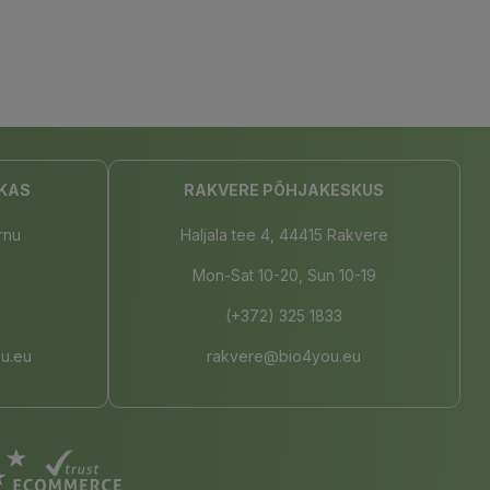
KAS
RAKVERE PÕHJAKESKUS
rnu
Haljala tee 4, 44415 Rakvere
Mon-Sat 10-20, Sun 10-19
(+372) 325 1833
u.eu
rakvere@bio4you.eu