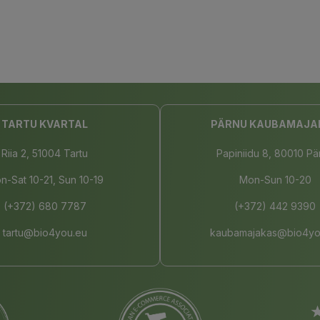
TARTU KVARTAL
PÄRNU KAUBAMAJA
Riia 2, 51004 Tartu
Papiniidu 8, 80010 Pä
n-Sat 10-21, Sun 10-19
Mon-Sun 10-20
(+372) 680 7787
(+372) 442 9390
tartu@bio4you.eu
kaubamajakas@bio4yo