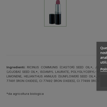
Ques
DE
nost
anal
util
Ingredienti:
RICINUS COMMUNIS (CASTOR) SEED OIL*, JOJOBA 
Poli
(JOJOBA) SEED OIL*, ISOAMYL LAURATE, POLYGLYCERYL-10 DEC
LIMONENE, HELIANTHUS ANNUUS (SUNFLOWER) SEED OIL*, ASCORBY
77491 (IRON OXIDES), CI 77492 (IRON OXIDES), CI 77499 (IRON OX
*da agricoltura biologica