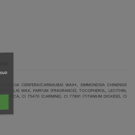
ONI
 suo
OPERNICIA CERIFERA(CARNAUBA) WAX*, SIMMONDSIA CHINENSIS
ANDELILLA) WAX, PARFUM (FRAGRANCE), TOCOPHEROL, LECITHIN,
) MICA, CI 75470 (CARMINE), CI 77891 (TITANIUM DIOXIDE), CI