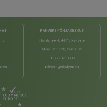
KAS
RAKVERE PÕHJAKESKUS
rnu
Haljala tee 4, 44415 Rakvere
Mon-Sat 10-20, Sun 10-19
(+372) 325 1833
u.eu
rakvere@bio4you.eu