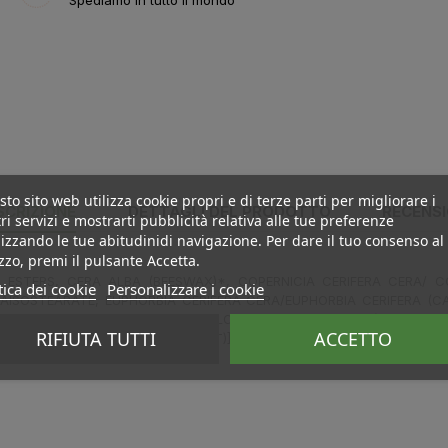
Spediamo in tutto il mondo
to sito web utilizza cookie propri e di terze parti per migliorare i
SCRIZIONE
DETTAGLI DEL PRODOTTO
RECENSI
ri servizi e mostrarti pubblicità relativa alle tue preferenze
izzando le tue abitudinidi navigazione. Per dare il tuo consenso al
izzo, premi il pulsante Accetta.
ESTERS, CERA ALBA (BEESWAX)*, COPERNICIA CERIFERA CERA/ C
tica dei cookie
Personalizzare i cookie
AISOSTEARATE, EUPHORBIA CERIFERA CERA/EUPHORBIA CERIFERA (C
L PALMITATE, GERANIOL, LINALOOL,CITRIC ACID, [+/- (MAY CONTAIN
RIFIUTA TUTTI
ACCETTO
IDES), CI 77742 (MANGANESE VIOLET)]