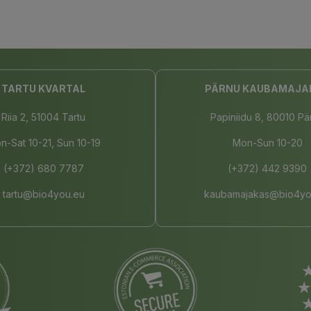
TARTU KVARTAL
PÄRNU KAUBAMAJA
Riia 2, 51004 Tartu
Papiniidu 8, 80010 Pä
n-Sat 10-21, Sun 10-19
Mon-Sun 10-20
(+372) 680 7787
(+372) 442 9390
tartu@bio4you.eu
kaubamajakas@bio4yo