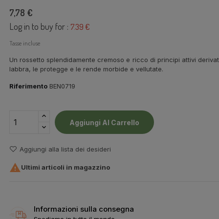
7,78 €
Log in to buy for :
7.39 €
Tasse incluse
Un rossetto splendidamente cremoso e ricco di principi attivi derivati da
labbra, le protegge e le rende morbide e vellutate.
Riferimento
BEN0719
Aggiungi Al Carrello
Aggiungi alla lista dei desideri

Ultimi articoli in magazzino
Informazioni sulla consegna