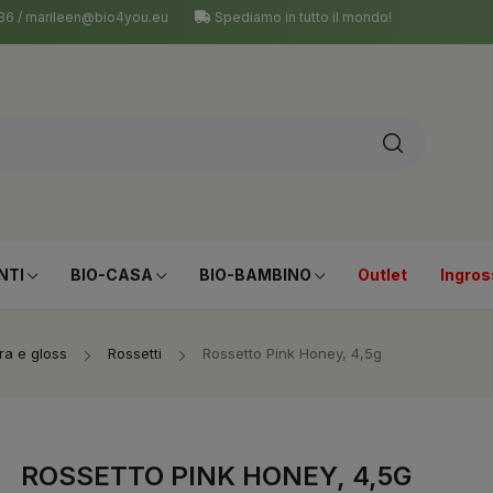
 036 / marileen@bio4you.eu
Spediamo in tutto il mondo!
NTI
BIO-CASA
BIO-BAMBINO
Outlet
Ingros
bra e gloss
Rossetti
Rossetto Pink Honey, 4,5g
ROSSETTO PINK HONEY, 4,5G