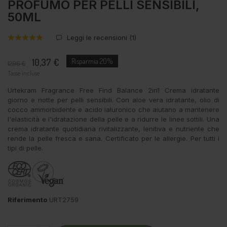
PROFUMO PER PELLI SENSIBILI,
50ML
Leggi le recensioni (
1
)
10,37 €
Risparmia 20%
12,96 €
Tasse incluse
Urtekram Fragrance Free Find Balance 2in1 Crema idratante
giorno e notte per pelli sensibili. Con aloe vera idratante, olio di
cocco ammorbidente e acido ialuronico che aiutano a mantenere
l'elasticità e l'idratazione della pelle e a ridurre le linee sottili. Una
crema idratante quotidiana rivitalizzante, lenitiva e nutriente che
rende la pelle fresca e sana. Certificato per le allergie. Per tutti i
tipi di pelle.
Riferimento
URT2759