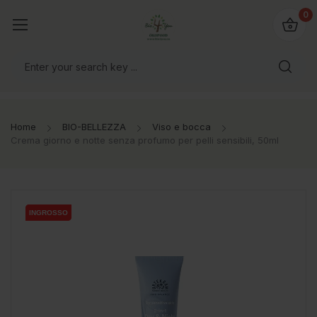
@bio4you.eu
0
o il mondo!
Home
BIO-BELLEZZA
Viso e bocca
Crema giorno e notte senza profumo per pelli sensibili, 50ml
INGROSSO
INGROSSO