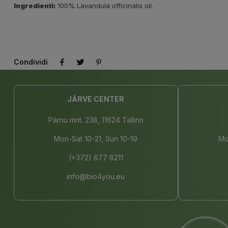
Ingredienti:
100%
Lavandula officinalis
oil.
Condividi
JÄRVE CENTER
Pärnu mnt. 238, 11624 Tallinn
Mon-Sat 10-21, Sun 10-19
Mo
(+372) 677 8211
info@bio4you.eu