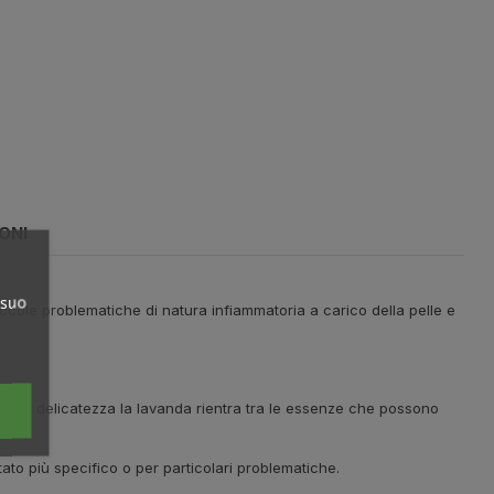
ONI
 suo
iccole problematiche di natura infiammatoria a carico della pelle e
la sua delicatezza la lavanda rientra tra le essenze che possono
tato più specifico o per particolari problematiche.