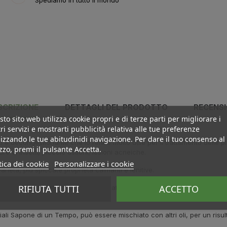
Spediamo in tutto il mondo
SCRIZIONE
DETTAGLI DEL PRODOTTO
RECENSI
to sito web utilizza cookie propri e di terze parti per migliorare i
ri servizi e mostrarti pubblicità relativa alle tue preferenze
izzando le tue abitudinidi navigazione. Per dare il tuo consenso al
o e decongestionante che lo rende molto utile per il trattamento delle p
izzo, premi il pulsante Accetta.
ure di insetti, piccole ustioni, lesioni acneiche.
tica dei cookie
Personalizzare i cookie
varietà, più spiccate proprietà calmanti e lenitive.
RIFIUTA TUTTI
ACCETTO
 olio essenziale di qualità più pregiata e più finemente profumato.Per 
iali Sapone di un Tempo, può essere mischiato con altri oli, per un risul