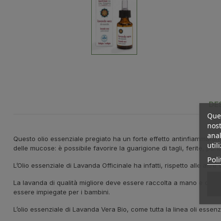
DE
Ques
nost
anal
Questo olio essenziale pregiato ha un forte effetto antinfiammatori
util
delle mucose: è possibile favorire la guarigione di tagli, ferite, punt
Poli
L’Olio essenziale di Lavanda Officinale ha infatti, rispetto alle altre 
La lavanda di qualità migliore deve essere raccolta a mano e dà un
essere impiegate per i bambini.
L’olio essenziale di Lavanda Vera Bio, come tutta la linea oli essenz