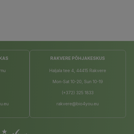
KAS
RAKVERE PÕHJAKESKUS
rnu
Haljala tee 4, 44415 Rakvere
Mon-Sat 10-20, Sun 10-19
(+372) 325 1833
u.eu
rakvere@bio4you.eu