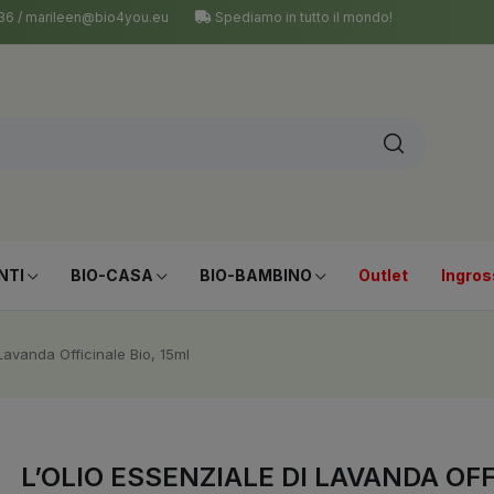
 036 / marileen@bio4you.eu
Spediamo in tutto il mondo!
NTI
BIO-CASA
BIO-BAMBINO
Outlet
Ingros
 Lavanda Officinale Bio, 15ml
L’OLIO ESSENZIALE DI LAVANDA OFF