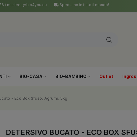
 036 / marileen@bio4you.eu
Spediamo in tutto il mondo!
NTI
BIO-CASA
BIO-BAMBINO
Outlet
Ingros
ucato - Eco Box Sfuso, Agrumi, 5kg
DETERSIVO BUCATO - ECO BOX SFU