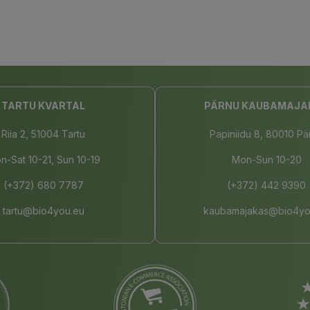
TARTU KVARTAL
PÄRNU KAUBAMAJA
Riia 2, 51004 Tartu
Papiniidu 8, 80010 Pä
n-Sat 10-21, Sun 10-19
Mon-Sun 10-20
(+372) 680 7787
(+372) 442 9390
tartu@bio4you.eu
kaubamajakas@bio4yo