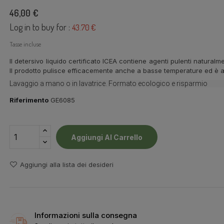
46,00 €
Log in to buy for :
43.70 €
Tasse incluse
Il detersivo liquido certificato ICEA contiene agenti pulenti naturalm
Il prodotto pulisce efficacemente anche a basse temperature ed è ad
Lavaggio a mano o in lavatrice. Formato ecologico e risparmio
Riferimento
GE6085
Aggiungi Al Carrello
Aggiungi alla lista dei desideri
Informazioni sulla consegna