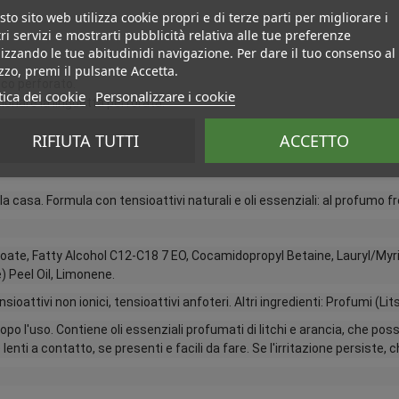
to sito web utilizza cookie propri e di terze parti per migliorare i
ri servizi e mostrarti pubblicità relativa alle tue preferenze
izzando le tue abitudinidi navigazione. Per dare il tuo consenso al
izzo, premi il pulsante Accetta.
sco perforato.
tica dei cookie
Personalizzare i cookie
izionare la linguetta perforata.
RIFIUTA TUTTI
ACCETTO
 la casa. Formula con tensioattivi naturali e oli essenziali: al profumo f
oate, Fatty Alcohol C12-C18 7 EO, Cocamidopropyl Betaine, Lauryl/Myr
) Peel Oil, Limonene.
oattivi non ionici, tensioattivi anfoteri. Altri ingredienti: Profumi (Li
dopo l'uso. Contiene oli essenziali profumati di litchi e arancia, che
enti a contatto, se presenti e facili da fare. Se l'irritazione persiste,