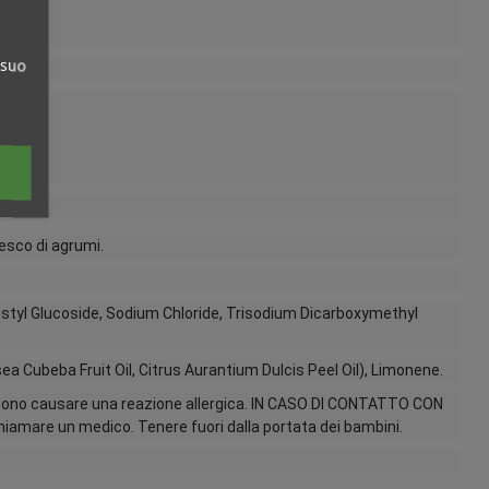
 suo
resco di agrumi.
istyl Glucoside, Sodium Chloride, Trisodium Dicarboxymethyl
tsea Cubeba Fruit Oil, Citrus Aurantium Dulcis Peel Oil), Limonene.
 possono causare una reazione allergica. IN CASO DI CONTATTO CON
 chiamare un medico. Tenere fuori dalla portata dei bambini.