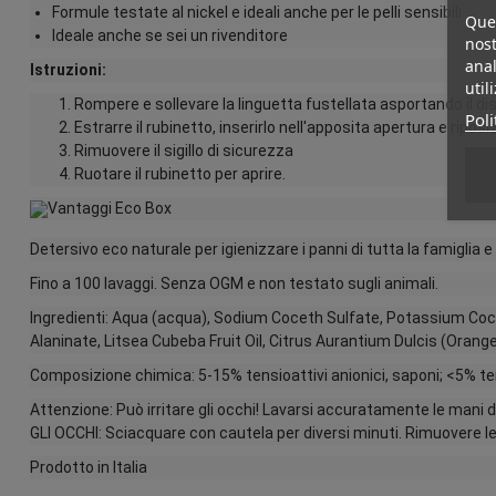
Formule testate al nickel e ideali anche per le pelli sensibili
Ques
Ideale anche se sei un rivenditore
nost
anal
Istruzioni:
util
Rompere e sollevare la linguetta fustellata asportando il di
Poli
Estrarre il rubinetto, inserirlo nell'apposita apertura e ripos
Rimuovere il sigillo di sicurezza
Ruotare il rubinetto per aprire.
Detersivo eco naturale per igienizzare i panni di tutta la famiglia e
Fino a 100 lavaggi. Senza OGM e non testato sugli animali.
Ingredienti: Aqua (acqua), Sodium Coceth Sulfate, Potassium Coc
Alaninate, Litsea Cubeba Fruit Oil, Citrus Aurantium Dulcis (Orange
Composizione chimica: 5-15% tensioattivi anionici, saponi; <5% tensi
Attenzione: Può irritare gli occhi! Lavarsi accuratamente le mani 
GLI OCCHI: Sciacquare con cautela per diversi minuti. Rimuovere le l
Prodotto in Italia