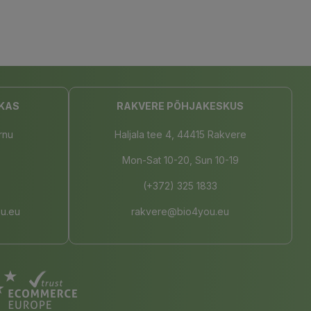
KAS
RAKVERE PÕHJAKESKUS
rnu
Haljala tee 4, 44415 Rakvere
Mon-Sat 10-20, Sun 10-19
(+372) 325 1833
u.eu
rakvere@bio4you.eu