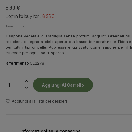
6,90 €
Log in to buy for :
6.55 €
Tasse incluse
Il sapone vegetale di Marsiglia senza profumi aggiunti Greenatural,
recipienti di legno a cielo aperto e a basse temperature; è l’ideale
per tutti i tipi di pelle. Può essere utilizzato come sapone per i
efficace per ogni tipo di sporco.
Riferimento
GE2278
Aggiungi Al Carrello
Aggiungi alla lista dei desideri
Informazioni sulla consegna