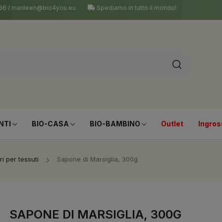
 036 / marileen@bio4you.eu
Spediamo in tutto il mondo!
NTI
BIO-CASA
BIO-BAMBINO
Outlet
Ingros
i per tessuti
Sapone di Marsiglia, 300g
SAPONE DI MARSIGLIA, 300G