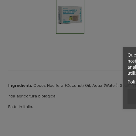
Ques
nost
DE
anal
util
Poli
Ingredienti:
Cocos Nucifera (Cocunut) Oil, Aqua (Water), Sodium H
*da agricoltura biologica
Fatto in Italia.