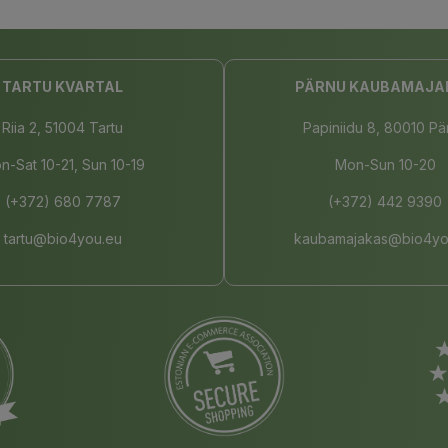
TARTU KVARTAL
PÄRNU KAUBAMAJA
Riia 2, 51004 Tartu
Papiniidu 8, 80010 Pä
n-Sat 10-21, Sun 10-19
Mon-Sun 10-20
(+372) 680 7787
(+372) 442 9390
tartu@bio4you.eu
kaubamajakas@bio4yo