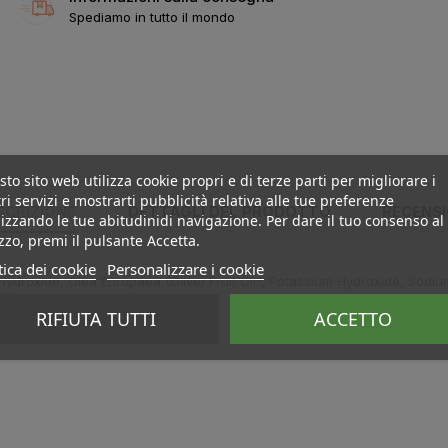
Spediamo in tutto il mondo
to sito web utilizza cookie propri e di terze parti per migliorare i
ri servizi e mostrarti pubblicità relativa alle tue preferenze
SCRIZIONE
DETTAGLI DEL PRODOTTO
RECENSI
izzando le tue abitudinidi navigazione. Per dare il tuo consenso al
izzo, premi il pulsante Accetta.
tica dei cookie
Personalizzare i cookie
ydroxide, Olea Europaea (Olive) Fruit Oil*, Potassium Hydroxide, Sodi
RIFIUTA TUTTI
ACCETTO