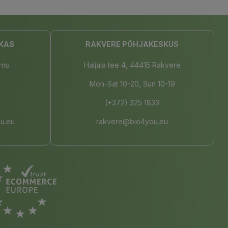
KAS
RAKVERE PÕHJAKESKUS
rnu
Haljala tee 4, 44415 Rakvere
Mon-Sat 10-20, Sun 10-19
(+372) 325 1833
u.eu
rakvere@bio4you.eu