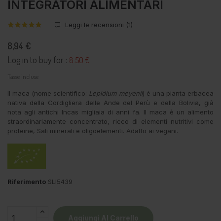
INTEGRATORI ALIMENTARI
Leggi le recensioni (
1
)
8,94 €
Log in to buy for :
8.50 €
Tasse incluse
Il maca (nome scientifico:
Lepidium meyenii
) è una pianta erbacea
nativa della Cordigliera delle Ande del Perù e della Bolivia, già
nota agli antichi Incas migliaia di anni fa. Il maca è un alimento
straordinariamente concentrato, ricco di elementi nutritivi come
proteine, Sali minerali e oligoelementi. Adatto ai vegani.
Riferimento
SLI5439
Aggiungi Al Carrello