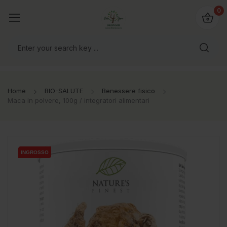
@bio4you.eu
0
o il mondo!
Home
BIO-SALUTE
Benessere fisico
Maca in polvere, 100g / integratori alimentari
INGROSSO
INGROSSO