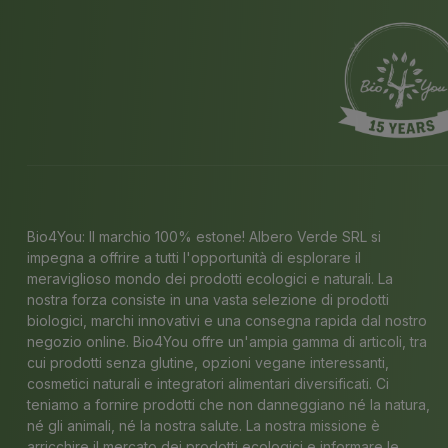
Bio4You: Il marchio 100% estone! Albero Verde SRL si
impegna a offrire a tutti l'opportunità di esplorare il
meraviglioso mondo dei prodotti ecologici e naturali. La
nostra forza consiste in una vasta selezione di prodotti
biologici, marchi innovativi e una consegna rapida dal nostro
negozio online. Bio4You offre un'ampia gamma di articoli, tra
cui prodotti senza glutine, opzioni vegane interessanti,
cosmetici naturali e integratori alimentari diversificati. Ci
teniamo a fornire prodotti che non danneggiano né la natura,
né gli animali, né la nostra salute. La nostra missione è
arricchire il mercato dei prodotti ecologici e informare le