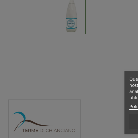
Ques
nost
anal
util
Poli