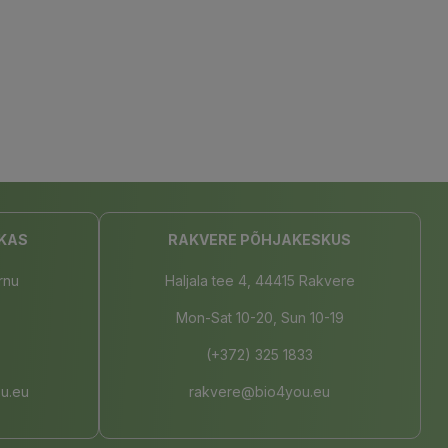
KAS
RAKVERE PÕHJAKESKUS
rnu
Haljala tee 4, 44415 Rakvere
Mon-Sat 10-20, Sun 10-19
(+372) 325 1833
u.eu
rakvere@bio4you.eu