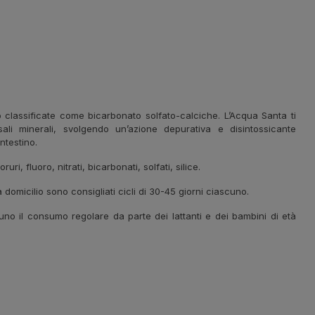
lassificate come bicarbonato solfato-calciche. L’Acqua Santa ti
li minerali, svolgendo un’azione depurativa e disintossicante
ntestino.
, fluoro, nitrati, bicarbonati, solfati, silice.
domicilio sono consigliati cicli di 30-45 giorni ciascuno.
uno il consumo regolare da parte dei lattanti e dei bambini di età