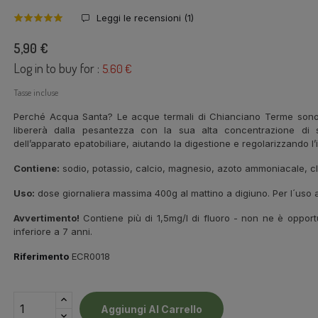
Leggi le recensioni (
1
)
5,90 €
Log in to buy for :
5.60 €
Tasse incluse
Perché Acqua Santa? Le acque termali di Chianciano Terme sono c
libererà dalla pesantezza con la sua alta concentrazione di sa
dell’apparato epatobiliare, aiutando la digestione e regolarizzando l’i
Contiene:
sodio, potassio, calcio, magnesio, azoto ammoniacale, cloruri
Uso:
dose giornaliera massima 400g al mattino a digiuno. Per l´uso a 
Avvertimento!
Contiene più di 1,5mg/l di fluoro - non ne è opport
inferiore a 7 anni.
Riferimento
ECR0018
Aggiungi Al Carrello