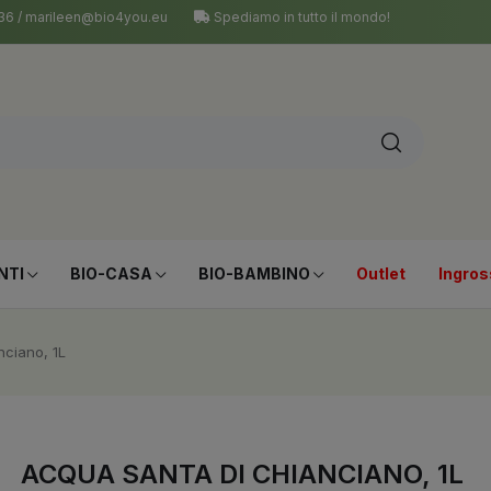
 036 / marileen@bio4you.eu
Spediamo in tutto il mondo!
NTI
BIO-CASA
BIO-BAMBINO
Outlet
Ingros
nciano, 1L
ACQUA SANTA DI CHIANCIANO, 1L