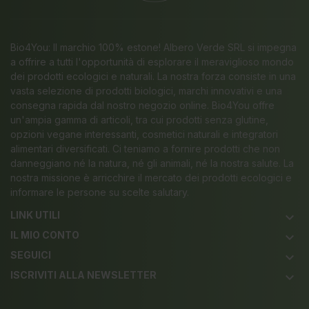
Bio4You: Il marchio 100% estone! Albero Verde SRL si impegna
a offrire a tutti l'opportunità di esplorare il meraviglioso mondo
dei prodotti ecologici e naturali. La nostra forza consiste in una
vasta selezione di prodotti biologici, marchi innovativi e una
consegna rapida dal nostro negozio online. Bio4You offre
un'ampia gamma di articoli, tra cui prodotti senza glutine,
opzioni vegane interessanti, cosmetici naturali e integratori
alimentari diversificati. Ci teniamo a fornire prodotti che non
danneggiano né la natura, né gli animali, né la nostra salute. La
nostra missione è arricchire il mercato dei prodotti ecologici e
informare le persone su scelte salutary.
LINK UTILI
keyboard_arrow_down
IL MIO CONTO
keyboard_arrow_down
SEGUICI
keyboard_arrow_down
ISCRIVITI ALLA NEWSLETTER
keyboard_arrow_down