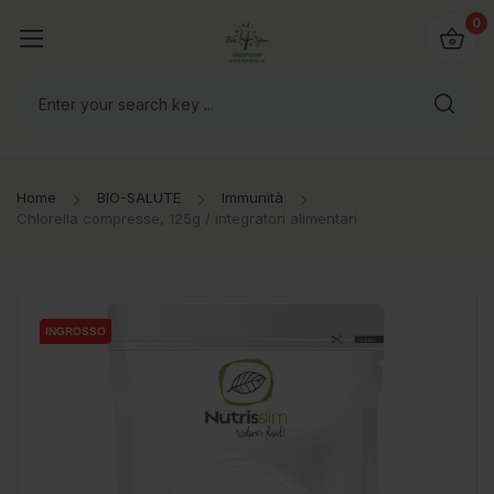
@bio4you.eu
0
o il mondo!
Home
BIO-SALUTE
Immunità
Chlorella compresse, 125g / integratori alimentari
INGROSSO
INGROSSO