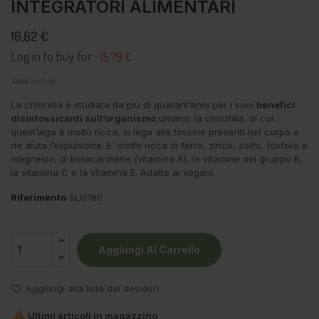
INTEGRATORI ALIMENTARI
16,62 €
Log in to buy for :
15.79 €
Tasse incluse
La chlorella è studiata da più di quarant’anni per i suoi
benefici
disintossicanti sull’organismo
umano: la clorofilla, di cui
quest’alga è molto ricca, si lega alle tossine presenti nel corpo e
ne aiuta l’espulsione. E´ molto ricca di ferro, zinco, zolfo, fosforo e
magnesio, di betacarotene (vitamina A), le vitamine del gruppo B,
la vitamina C e la vitamina E. Adatto ai vegani.
Riferimento
SLI5180
Aggiungi Al Carrello
Aggiungi alla lista dei desideri

Ultimi articoli in magazzino