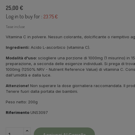
25,00 €
Log in to buy for :
23.75 €
Tasse incluse
Vitamina C in polvere. Nessun colorante, dolcificante o riempitivo ag
Ingredienti:
Acido L-ascorbico (vitamina C).
Modalità d'uso:
sciogliere una porzione di 1000mg (1 misurino) in 15
preparazione, a seconda delle esigenze individuali. Si prega di trovar
1000mg (1250% NRV - Nutrient Reference Value) di vitamina C. Cons
dall'umidità e dalla luce.
Attenzione!
Non superare la dose giornaliera raccomandata. Il prod
Tenere fuori dalla portata dei bambini.
Peso netto: 200g
Riferimento
UNS3097
Aggiungi Al Carrello