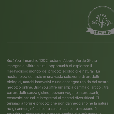
Bio4You: Il marchio 100% estone! Albero Verde SRL si
impegna a offrire a tutti l'opportunità di esplorare il
meraviglioso mondo dei prodotti ecologici e naturali. La
nostra forza consiste in una vasta selezione di prodotti
biologici, marchi innovativi e una consegna rapida dal nostro
negozio online. Bio4You offre un'ampia gamma di articoli, tra
cui prodotti senza glutine, opzioni vegane interessanti,
cosmetici naturali e integratori alimentari diversificati. Ci
teniamo a fornire prodotti che non danneggiano né la natura,
né gli animali, né la nostra salute. La nostra missione è
arricchire il mercato dei prodotti ecologici e informare le