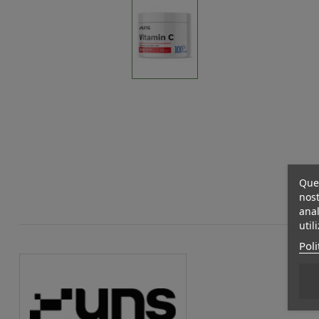
Ques
nost
anal
util
Poli