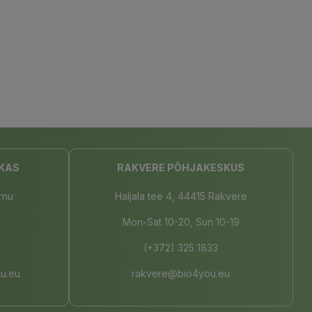
KAS
RAKVERE PÕHJAKESKUS
rnu
Haljala tee 4, 44415 Rakvere
Mon-Sat 10-20, Sun 10-19
(+372) 325 1833
u.eu
rakvere@bio4you.eu