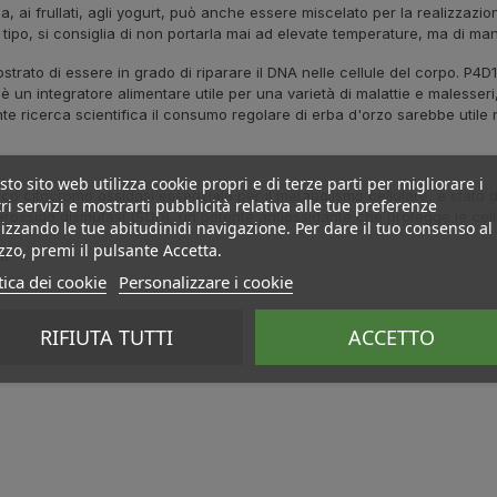
ia, ai frullati, agli yogurt, può anche essere miscelato per la realizzazi
tipo, si consiglia di non portarla mai ad elevate temperature, ma di man
trato di essere in grado di riparare il DNA nelle cellule del corpo. P4D
 un integratore alimentare utile per una varietà di malattie e malesseri, t
ricerca scientifica il consumo regolare di erba d'orzo sarebbe utile nel ri
to sito web utilizza cookie propri e di terze parti per migliorare i
co citocromo ossidasi essenziale per il metabolismo cellulare, è stato d
ri servizi e mostrarti pubblicità relativa alle tue preferenze
ssido dismutasi (SOD), un potente antiossidante che protegge le cellule 
izzando le tue abitudinidi navigazione. Per dare il tuo consenso al
izzo, premi il pulsante Accetta.
ra
tica dei cookie
Personalizzare i cookie
RIFIUTA TUTTI
ACCETTO