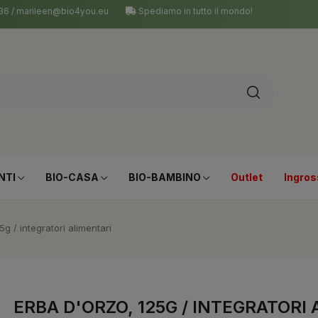
 036 / marileen@bio4you.eu
Spediamo in tutto il mondo!
NTI
BIO-CASA
BIO-BAMBINO
Outlet
Ingros
5g / integratori alimentari
ERBA D'ORZO, 125G / INTEGRATORI