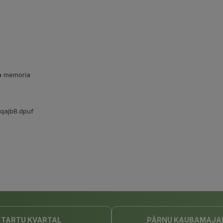
la memoria
JqajbB.dpuf
TARTU KVARTAL
PÄRNU KAUBAMAJA