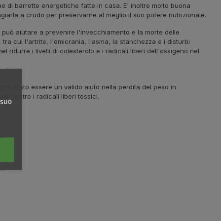
one di barrette energetiche fatte in casa. E' inoltre molto buona
giarla a crudo per preservarne al meglio il suo potere nutrizionale.
1 può aiutare a prevenire l'invecchiamento e la morte delle
ra cui l'artrite, l'emicrania, l'asma, la stanchezza e i disturbi
durre i livelli di colesterolo e i radicali liberi dell'ossigeno nel
imostrato essere un valido aiuto nella perdita del peso in
contro i radicali liberi tossici.
 suo