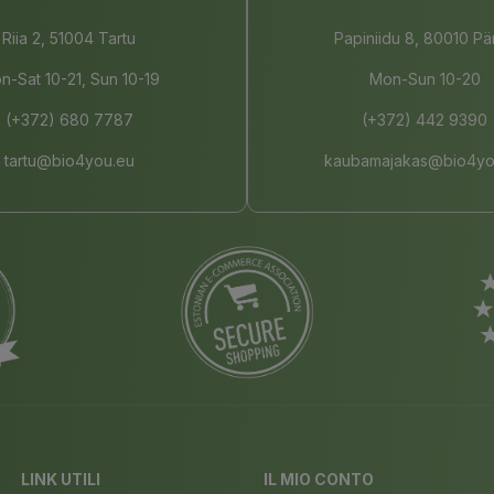
Riia 2, 51004 Tartu
Papiniidu 8, 80010 Pä
n-Sat 10-21, Sun 10-19
Mon-Sun 10-20
(+372) 680 7787
(+372) 442 9390
tartu@bio4you.eu
kaubamajakas@bio4yo
LINK UTILI
IL MIO CONTO