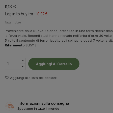
11,13 €
Log in to buy for :
10.57 €
Tasse incluse
Proveniente dalla Nuova Zelanda, cresciuta in una terra ricchissima
la forza vitale. Recenti studi hanno rilevato nell'erba d'orzo 30 volte 
5 volte il contenuto di ferro rispetto agli spinaci e quasi 7 volte la v
Riferimento
SLI5118
Aggiungi Al Carrello
Aggiungi alla lista dei desideri
Informazioni sulla consegna
Spediamo in tutto il mondo