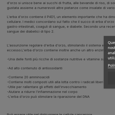
d'orzo si unisce bene ai succhi di frutta, alle bevande di riso, di so
gustata assieme a numerevoli altre pietanze come insalate di vario 
L'erba d'orzo contiene il P4D1, un elemento importante che ha dimos
cellulare. I medici concordano sul fatto che il succo di erba d'orzo è
gastro-intestinali, coaguli di sangue, e diabete. Secondo una recente 
sangue dei diabetici di tipo 2.
Ques
L'assunzione regolare d'erba d'orzo, stimolando il sistema enzimati
nost
eccesso.L'erba d'orzo contiene inoltre anche un altro enzima: supero
anal
util
-Una delle fonti più ricche di sostanze nutritive e vitamine sulla ter
Poli
-Ad alto contenuto di antiossidanti
-Contiene 20 amminoacidi
-Contiene molti composti utili alla lotta contro i radicali liberi
-Utile per rallentare gli effetti dell'invecchiamento
-Aiutare a ridurre l'infiammazione nel corpo
-L'erba d'orzo può stimolare la riparazione del DNA
Può essere utile nel distruggere le cellule cancerose