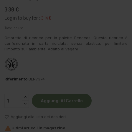
3,30 €
Log in to buy for :
3.14 €
Tasse incluse
Ombretto di ricarica per la palette Benecos. Questa ricarica è
confezionata in carta riciclata, senza plastica, per limitare
l'impatto sull'ambiente. Adatto ai vegani.
Riferimento
BEN7374
Aggiungi Al Carrello
Aggiungi alla lista dei desideri

Ultimi articoli in magazzino