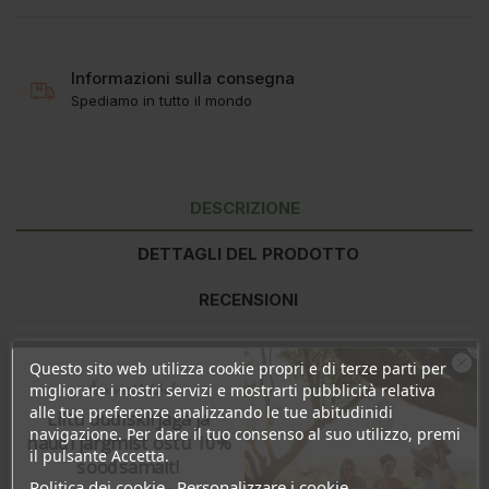
Informazioni sulla consegna
Spediamo in tutto il mondo
DESCRIZIONE
DETTAGLI DEL PRODOTTO
RECENSIONI
Questo sito web utilizza cookie propri e di terze parti per
Ingredienti
: Mica, Zea Mays Starch*, Octyldodecanol, Zinc
Ära veel lahku!
migliorare i nostri servizi e mostrarti pubblicità relativa
Stearate, Silica, Octyldodecyl Stearoyl Stearate, Glyceryl
alle tue preferenze analizzando le tue abitudinidi
Liitu uudiskirjaga ja
Caprylate, Pentylene Glycol, Tocopherol, Magnolia Officinalis Bark
navigazione. Per dare il tuo consenso al suo utilizzo, premi
Extract, CI 77891 (Titanium Dioxide), CI 77499 (Iron Oxides), CI
naudi järgmist ostu 10%
il pulsante Accetta.
77007 (Ultramarines).
soodsamalt!
Politica dei cookie
Personalizzare i cookie