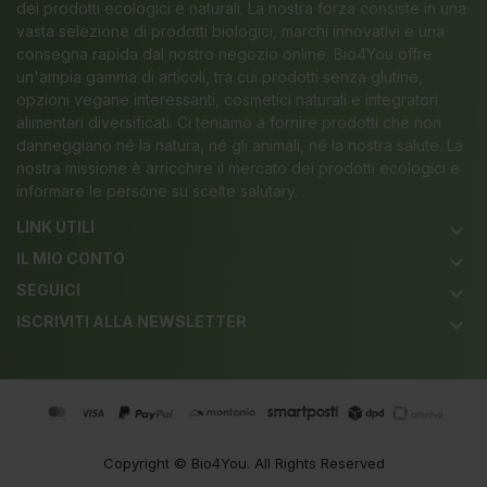
dei prodotti ecologici e naturali. La nostra forza consiste in una
vasta selezione di prodotti biologici, marchi innovativi e una
consegna rapida dal nostro negozio online. Bio4You offre
un'ampia gamma di articoli, tra cui prodotti senza glutine,
opzioni vegane interessanti, cosmetici naturali e integratori
alimentari diversificati. Ci teniamo a fornire prodotti che non
danneggiano né la natura, né gli animali, né la nostra salute. La
nostra missione è arricchire il mercato dei prodotti ecologici e
informare le persone su scelte salutary.
LINK UTILI
keyboard_arrow_down
IL MIO CONTO
keyboard_arrow_down
SEGUICI
keyboard_arrow_down
ISCRIVITI ALLA NEWSLETTER
keyboard_arrow_down
Copyright ©
Bio4You
. All Rights Reserved