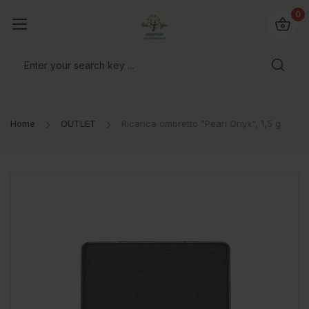
@bio4you.eu
0
o il mondo!
Home
OUTLET
Ricarica ombretto "Pearl Onyx", 1,5 g