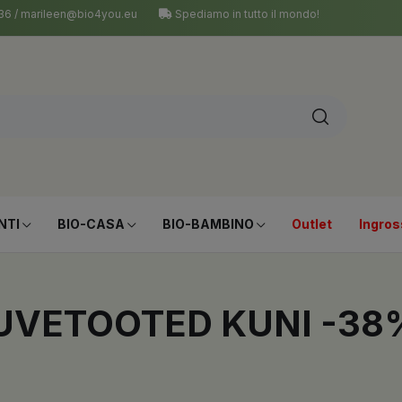
 036 / marileen@bio4you.eu
Spediamo in tutto il mondo!
NTI
BIO-CASA
BIO-BAMBINO
Outlet
Ingros
 SUVETOOTED KUNI -38