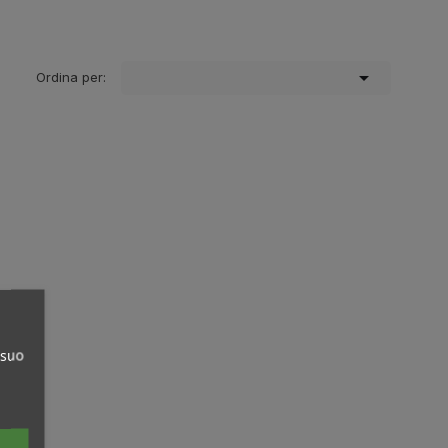

Ordina per:
 suo