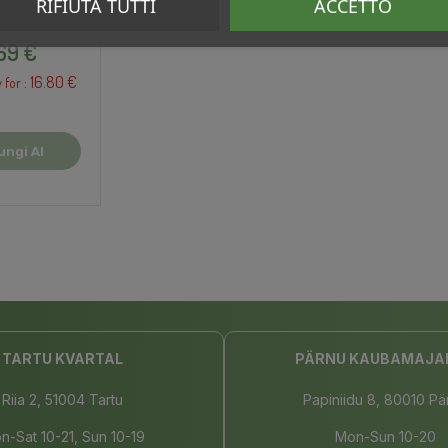
RIFIUTA TUTTI
ACCETTO
Prezzo
,69 €
16.80 €
 for :
ungi Al
rello
TARTU KVARTAL
PÄRNU KAUBAMAJA
Riia 2, 51004 Tartu
Papiniidu 8, 80010 Pä
n-Sat 10-21, Sun 10-19
Mon-Sun 10-20