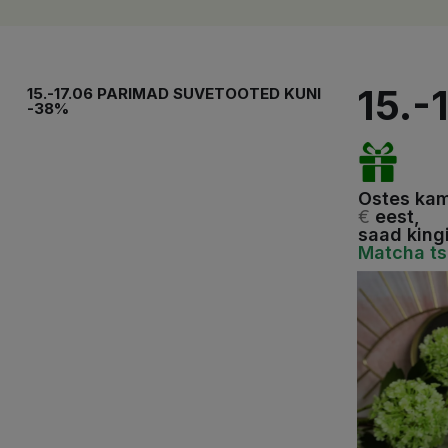
15.
15.-17.06 PARIMAD SUVETOOTED KUNI
-38%
Ostes ka
€
eest,
saad king
Matcha tse