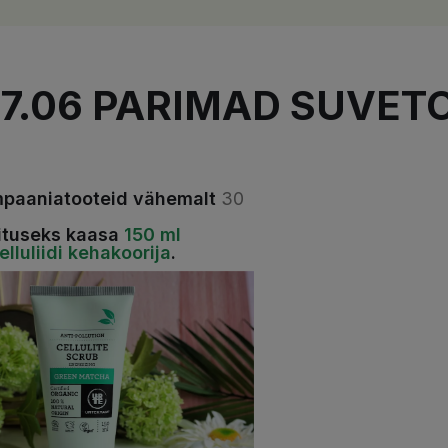
-17.06 PARIMAD SUVET
mpaaniatooteid vähemalt
30
ituseks kaasa
150 ml
lluliidi kehakoorija
.