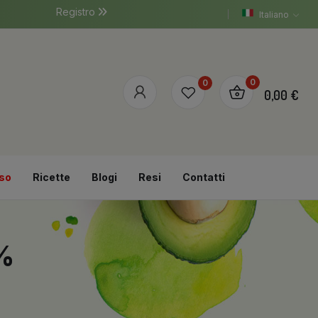
Registro
Italiano
0
0
0,00 €
so
Ricette
Blogi
Resi
Contatti
%