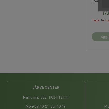
360g
17
Log in to buy
Aggi
Car
JÄRVE CENTER
Pärnu mnt. 238, 11624 Tallinn
Mon-Sat 10-21, Sun 10-19
Mo