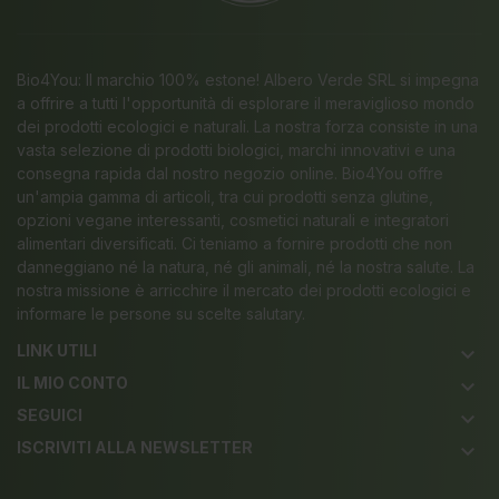
Bio4You: Il marchio 100% estone! Albero Verde SRL si impegna
a offrire a tutti l'opportunità di esplorare il meraviglioso mondo
dei prodotti ecologici e naturali. La nostra forza consiste in una
vasta selezione di prodotti biologici, marchi innovativi e una
consegna rapida dal nostro negozio online. Bio4You offre
un'ampia gamma di articoli, tra cui prodotti senza glutine,
opzioni vegane interessanti, cosmetici naturali e integratori
alimentari diversificati. Ci teniamo a fornire prodotti che non
danneggiano né la natura, né gli animali, né la nostra salute. La
nostra missione è arricchire il mercato dei prodotti ecologici e
informare le persone su scelte salutary.
LINK UTILI
keyboard_arrow_down
IL MIO CONTO
keyboard_arrow_down
SEGUICI
keyboard_arrow_down
ISCRIVITI ALLA NEWSLETTER
keyboard_arrow_down