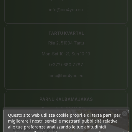
info@bio4you.eu
TARTU KVARTAL
Riia 2, 51004 Tartu
Mon-Sat 10-21, Sun 10-19
(+372) 680 7787
tartu@bio4you.eu
PÄRNU KAUBAMAJAKAS
Papiniidu 8, 80010 Pärnu
Questo sito web utilizza cookie propri e di terze parti per
Mon-Sun 10-20
Ära veel lahku!
migliorare i nostri servizi e mostrarti pubblicità relativa
alle tue preferenze analizzando le tue abitudinidi
Liitu uudiskirjaga ja
(+372) 442 9390