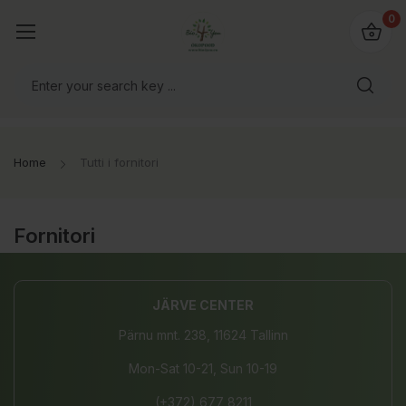
@bio4you.eu
0
o il mondo!
Home
Tutti i fornitori
Fornitori
JÄRVE CENTER
Pärnu mnt. 238, 11624 Tallinn
Mon-Sat 10-21, Sun 10-19
(+372) 677 8211