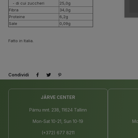
- di cui zuccheri
25,0g
Fibra
34,0g
Proteine
6,2g
Sale
0,09g
Fatto in Italia.
Condividi
JÄRVE CENTER
Pärnu mnt. 238, 11624 Tallinn
Mon-Sat 10-21, Sun 10-19
Mo
(+372) 677 8211