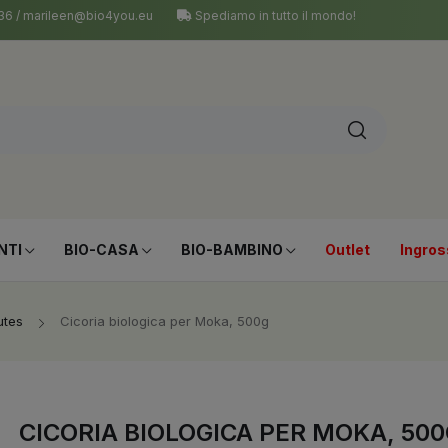
 036 / marileen@bio4you.eu
Spediamo in tutto il mondo!
NTI
BIO-CASA
BIO-BAMBINO
Outlet
Ingros
utes
Cicoria biologica per Moka, 500g
CICORIA BIOLOGICA PER MOKA, 50