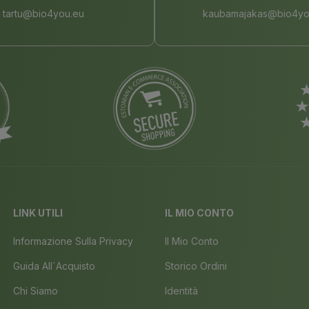
tartu@bio4you.eu
kaubamajakas@bio4yo
LINK UTILI
IL MIO CONTO
Informazione Sulla Privacy
Il Mio Conto
Guida All´acquisto
Storico Ordini
Chi Siamo
Identità