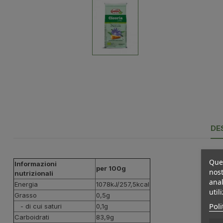
DE
Ques
Informazioni
per 100g
nost
nutrizionali
anal
Energia
1078kJ/257,5kcal
util
Grasso
0,5g
Poli
- di cui saturi
0,1g
Carboidrati
83,9g