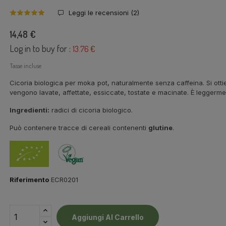
Leggi le recensioni (
2
)
14,48 €
Log in to buy for :
13.76 €
Tasse incluse
Cicoria biologica per moka pot, naturalmente senza caffeina. Si ottie
vengono lavate, affettate, essiccate, tostate e macinate. È leggerm
Ingredienti:
radici di cicoria biologico.
Può contenere tracce di cereali contenenti
glutine
.
Riferimento
ECR0201
Aggiungi Al Carrello