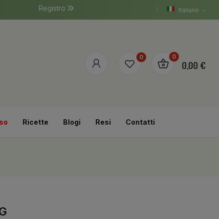
Registro
Italiano
0
0
0,00 €
so
Ricette
Blogi
Resi
Contatti
0G