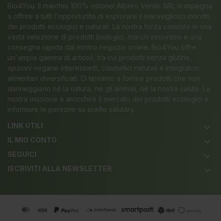
Bio4You: Il marchio 100% estone! Albero Verde SRL si impegna
a offrire a tutti l'opportunità di esplorare il meraviglioso mondo
dei prodotti ecologici e naturali. La nostra forza consiste in una
vasta selezione di prodotti biologici, marchi innovativi e una
consegna rapida dal nostro negozio online. Bio4You offre
un'ampia gamma di articoli, tra cui prodotti senza glutine,
opzioni vegane interessanti, cosmetici naturali e integratori
alimentari diversificati. Ci teniamo a fornire prodotti che non
danneggiano né la natura, né gli animali, né la nostra salute. La
nostra missione è arricchire il mercato dei prodotti ecologici e
informare le persone su scelte salutary.
LINK UTILI
keyboard_arrow_down
IL MIO CONTO
keyboard_arrow_down
SEGUICI
keyboard_arrow_down
ISCRIVITI ALLA NEWSLETTER
keyboard_arrow_down