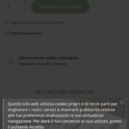
Aggiungi Al Carrello
Aggiungi alla lista dei desideri

Non disponibile
Informazioni sulla consegna
Spediamo in tutto il mondo
DETTAGLI DEL PRODOTTO
Questo sito web utilizza cookie propri e di terze parti per
RECENSIONI
Ära veel lahku!
migliorare i nostri servizi e mostrarti pubblicità relativa
alle tue preferenze analizzando le tue abitudinidi
Liitu uudiskirjaga ja
navigazione. Per dare il tuo consenso al suo utilizzo, premi
naudi järgmist ostu 10%
il pulsante Accetta.