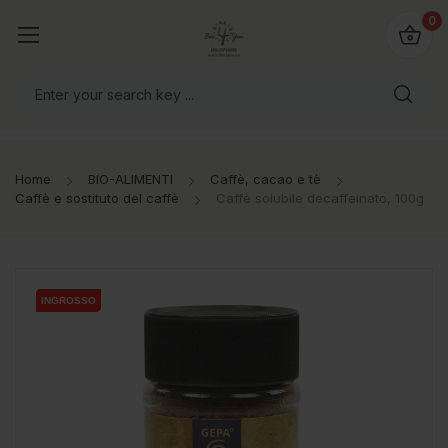
@bio4you.eu
0
o il mondo!
Home
BIO-ALIMENTI
Caffè, cacao e tè
Caffè e sostituto del caffè
Caffè solubile decaffeinato, 100g
INGROSSO
INGROSSO
INGROSSO