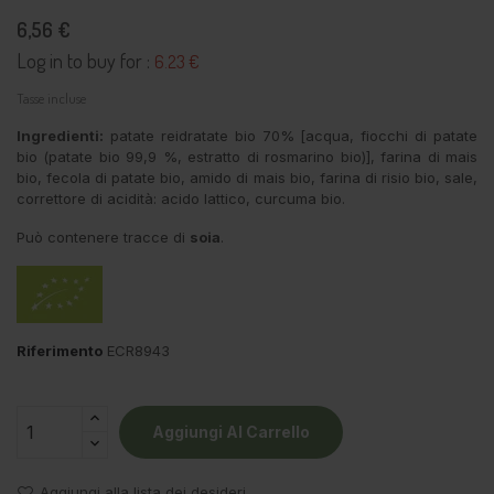
6,56 €
Log in to buy for :
6.23 €
Tasse incluse
Ingredienti:
patate reidratate bio 70% [acqua, fiocchi di patate
bio (patate bio 99,9 %, estratto di rosmarino bio)], farina di mais
bio, fecola di patate bio, amido di mais bio, farina di risio bio, sale,
correttore di acidità: acido lattico, curcuma bio.
Può contenere tracce di
soia
.
Riferimento
ECR8943
Aggiungi Al Carrello
Aggiungi alla lista dei desideri