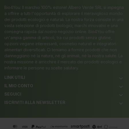
Bio4You: Il marchio 100% estone! Albero Verde SRL si impegna
a offrire a tutti l'opportunità di esplorare il meraviglioso mondo
dei prodotti ecologici e naturali. La nostra forza consiste in una
vasta selezione di prodotti biologici, marchi innovativi e una
consegna rapida dal nostro negozio online. Bio4You offre
un'ampia gamma di articoli, tra cui prodotti senza glutine,
opzioni vegane interessanti, cosmetici naturali e integratori
alimentari diversificati. Ci teniamo a fornire prodotti che non
danneggiano né la natura, né gli animali, né la nostra salute. La
nostra missione è arricchire il mercato dei prodotti ecologici e
informare le persone su scelte salutary.
LINK UTILI
keyboard_arrow_down
IL MIO CONTO
keyboard_arrow_down
SEGUICI
keyboard_arrow_down
ISCRIVITI ALLA NEWSLETTER
keyboard_arrow_down