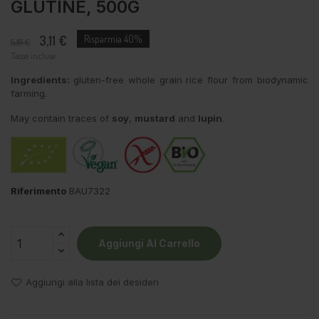
GLUTINE, 500G
3,11 €
Risparmia 40%
5,18 €
Tasse incluse
Ingredients:
gluten-free whole grain rice flour from biodynamic
farming.
May contain traces of
soy
,
mustard
and
lupin
.
Riferimento
BAU7322
Aggiungi Al Carrello
Aggiungi alla lista dei desideri