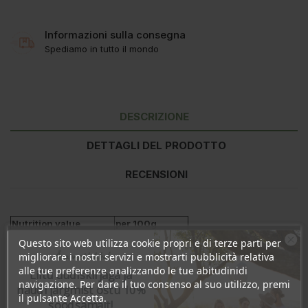
Informazioni sulla consegna
Spediamo in tutto il mondo
DESCRIZIONE
DETTAGLI DEL PRODOTTO
RECENSIONI
Nutrition value
per 100g
Energy
1490kJ/352kcal
Questo sito web utilizza cookie propri e di terze parti per
Fat
2,2g
Ära veel lahku!
migliorare i nostri servizi e mostrarti pubblicità relativa
- of which saturates
0,6g
alle tue preferenze analizzando le tue abitudinidi
Liitu uudiskirjaga ja
navigazione. Per dare il tuo consenso al suo utilizzo, premi
Carbohydrate
74g
naudi järgmist ostu 10%
il pulsante Accetta.
- of which sugars
0,7g
soodsamalt!