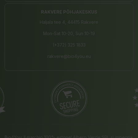
RAKVERE PÕHJAKESKUS
Haljala tee 4, 44415 Rakvere
Mon-Sat 10-20, Sun 10-19
(+372) 325 1833
rakvere@bio4you.eu
Bio4You: Il marchio 100% estone! Albero Verde SRL si impegna