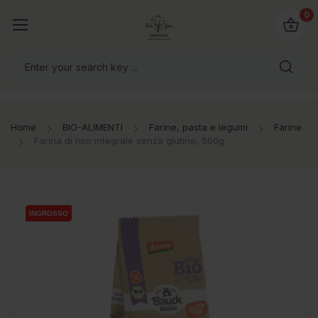
@bio4you.eu
0
o il mondo!
Home
BIO-ALIMENTI
Farine, pasta e legumi
Farine
Farina di riso integrale senza glutine, 500g
INGROSSO
INGROSSO
INGROSSO