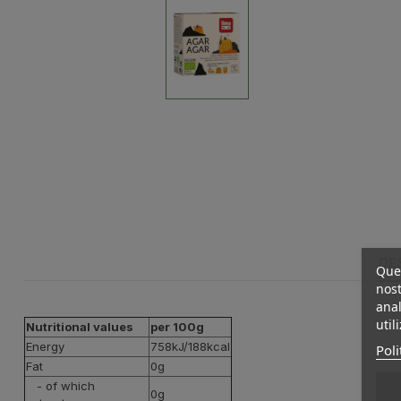
DE
Ques
nost
anal
util
Nutritional values
per 100g
Energy
758kJ/188kcal
Poli
Fat
0g
- of which
0
g