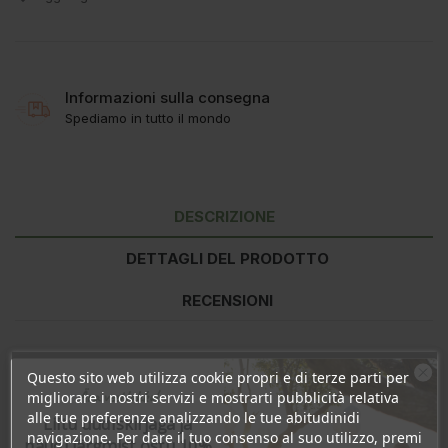
Informazioni sulla consegna
Spediamo in tutto il mondo
DESCRIZIONE
DETTAGLI DEL PRODOTTO
RECENSIONI
Valori nutrizionali
per 100g
Questo sito web utilizza cookie propri e di terze parti per
Ära veel lahku!
Energia
2634kJ/636kcal
migliorare i nostri servizi e mostrarti pubblicità relativa
alle tue preferenze analizzando le tue abitudinidi
Grassi
50g
Liitu uudiskirjaga ja
navigazione. Per dare il tuo consenso al suo utilizzo, premi
- di cui saturi
7,0g
naudi järgmist ostu 10%