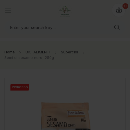
@bio4you.eu
0
o il mondo!
Home
BIO-ALIMENTI
Supercibi
Semi di sesamo nero, 250g
INGROSSO
INGROSSO
INGROSSO
INGROSSO