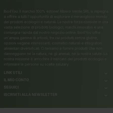
Bio4You: Il marchio 100% estone! Albero Verde SRL si impegna
a offrire a tutti l'opportunità di esplorare il meraviglioso mondo
dei prodotti ecologici e naturali. La nostra forza consiste in una
vasta selezione di prodotti biologici, marchi innovativi e una
consegna rapida dal nostro negozio online. Bio4You offre
un'ampia gamma di articoli, tra cui prodotti senza glutine,
opzioni vegane interessanti, cosmetici naturali e integratori
alimentari diversificati. Ci teniamo a fornire prodotti che non
danneggiano né la natura, né gli animali, né la nostra salute. La
nostra missione è arricchire il mercato dei prodotti ecologici e
informare le persone su scelte salutary.
LINK UTILI
keyboard_arrow_down
IL MIO CONTO
keyboard_arrow_down
SEGUICI
keyboard_arrow_down
ISCRIVITI ALLA NEWSLETTER
keyboard_arrow_down