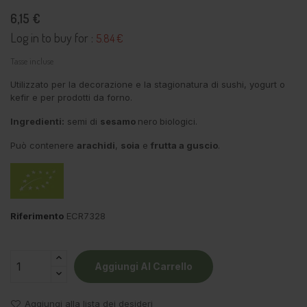
6,15 €
Log in to buy for :
5.84 €
Tasse incluse
Utilizzato per la decorazione e la stagionatura di sushi, yogurt o
kefir e per prodotti da forno.
Ingredienti:
semi di
sesamo
nero
biologici.
Può contenere
arachidi
,
soia
e
frutta a guscio
.
Riferimento
ECR7328
Aggiungi Al Carrello
Aggiungi alla lista dei desideri