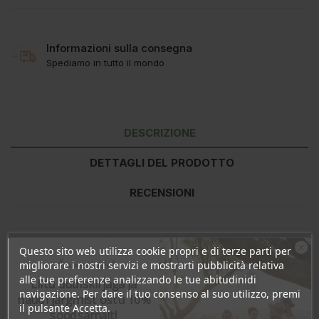
Informazioni sulla consegna
Spediamo in tutto il mondo
DESCRIZIONE
DETTAGLI DEL PRODOTTO
RECENSIONI
Valore nutrizionale
per 100g
Questo sito web utilizza cookie propri e di terze parti per
Energia
1692kJ/398kcal
Ära veel lahku!
migliorare i nostri servizi e mostrarti pubblicità relativa
Grasso
0g
alle tue preferenze analizzando le tue abitudinidi
Liitu uudiskirjaga ja
- di cui saturi
0g
navigazione. Per dare il tuo consenso al suo utilizzo, premi
naudi järgmist ostu 10%
Carboidrati
100g
il pulsante Accetta.
soodsamalt!