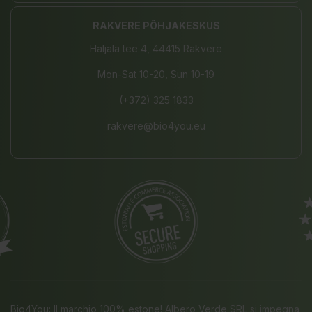
RAKVERE PÕHJAKESKUS
Haljala tee 4, 44415 Rakvere
Mon-Sat 10-20, Sun 10-19
(+372) 325 1833
rakvere@bio4you.eu
Bio4You: Il marchio 100% estone! Albero Verde SRL si impegna