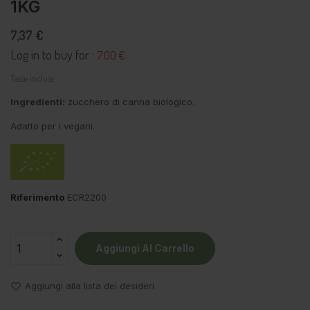
1KG
7,37 €
Log in to buy for :
7.00 €
Tasse incluse
Ingredienti:
zucchero di canna biologico.
Adatto per i vegani.
Riferimento
ECR2200
Aggiungi Al Carrello
Aggiungi alla lista dei desideri