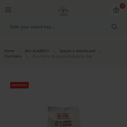
@bio4you.eu
0
o il mondo!
Home
BIO-ALIMENTI
Spezie e dolcificanti
Zucchero
Zucchero di canna biologico, 1kg
INGROSSO
INGROSSO