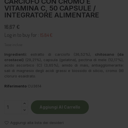
CARCIOFO CON CROMO E
VITAMINA C, 50 CAPSULE /
INTEGRATORE ALIMENTARE
16,67 €
Log in to buy for :
15.84 €
Tasse incluse
Ingredienti:
estratto di carciofo (36,52%),
chitosano (da
crostacei)
(29,21%), capsula (gelatina), pectina di mele (12,17%),
acido ascorbico (C) (3,65%), amido di mais, antiagglomerante:
sali di magnesio degli acidi grassi e biossido di silicio, cromo (III)
cloruro esaidrato.
Riferimento
CU3614
Aggiungi Al Carrello
Aggiungi alla lista dei desideri