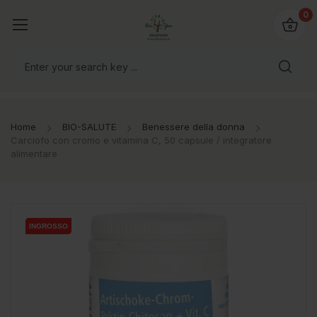
@bio4you.eu
0
o il mondo!
Home
BIO-SALUTE
Benessere della donna
Carciofo con cromo e vitamina C, 50 capsule / integratore
alimentare
INGROSSO
INGROSSO