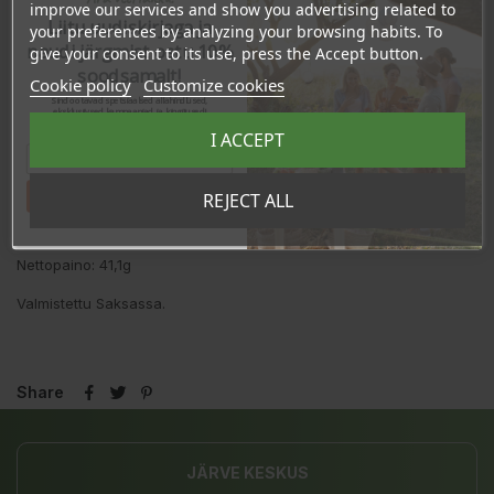
improve our services and show you advertising related to
Kitosaani
240mg
480mg
Liitu uudiskirjaga ja
your preferences by analyzing your browsing habits. To
Omenapektiini
100mg
200mg
naudi järgmist ostu 10%
give your consent to its use, press the Accept button.
C-vitamiini
30mg
60mg
38/75
soodsamalt!
Cookie policy
Customize cookies
Kromi
7,5µg
15µg
19/38
Sind ootavad spetsiaalsed allahindlused,
*vuorokautisen saannin vertailuarvo aikuisille
eksklusiivsed kampaaniad ja kingitused!
Registreeru e-maili aadressiga ja saad
I ACCEPT
sooduskoodi!
Varoitus!
Ilmoitettua suositeltua vuorokausiannosta ei saa ylittää.
Tuote ei korvaa monipuolista ruokavaliota. Säilytettävä lasten
ulottumattomissa.
Tahan sooduskoodi!
REJECT ALL
Tuote ei ole luomusertifioitu.
Nettopaino: 41,1g
Valmistettu Saksassa.
Share
JÄRVE KESKUS