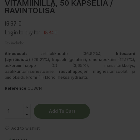
VITAMIINILLA, 50 KAPSELIA /
RAVINTOLISÄ
16,67 €
Log in to buy for :
15.84 €
Tax included
Ainesosat:
artisokkauute (36,52%),
kitosaani
(äyriäisistä)
(29,21%), kapseli (gelatiini), omenapektiini (12,17%),
askorbiinihappo (C) (3,65%), maissitärkkelys,
paakkuntumisenestoaine: rasvahappojen magnesiumsuolat ja
piidioksidi, kromi (III) kloridi heksahydraatti.
Reference
CU3614
Add To Cart
Add to wishlist
18 Laos