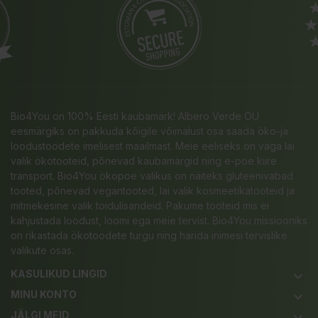
Bio4You on 100% Eesti kaubamärk! Albero Verde OÜ
eesmärgiks on pakkuda kõigile võimalust osa saada öko-ja
loodustoodete imelisest maailmast. Meie eeliseks on väga lai
valik ökotooteid, põnevad kaubamärgid ning e-poe kiire
transport. Bio4You ökopoe valikus on näiteks gluteenivabad
tooted, põnevad vegantooted, lai valik kosmeetikatooteid ja
mitmekesine valik toidulisandeid. Pakume tooteid mis ei
kahjustada loodust, loomi ega meie tervist. Bio4You missiooniks
on rikastada ökotoodete turgu ning harida inimesi tervislike
valikute osas.
KASULIKUD LINGID
keyboard_arrow_down
MINU KONTO
keyboard_arrow_down
JÄLGI MEID
keyboard_arrow_down