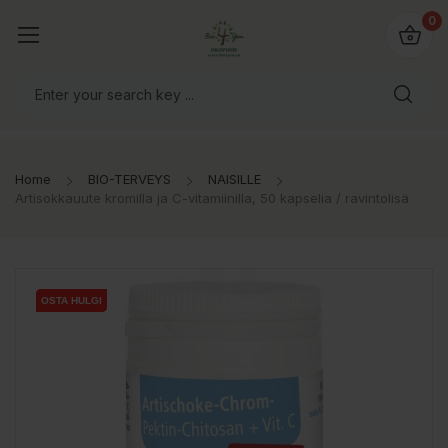
0
Home
BIO-TERVEYS
NAISILLE
Artisokkauute kromilla ja C-vitamiinilla, 50 kapselia / ravintolisä
OSTA HULGI
OSTA HULGI