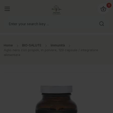
@bio4you.eu
0
o il mondo!
Home
BIO-SALUTE
Immunità
Aglio nero con propoli, in polvere, 120 capsule / integratore
alimentare