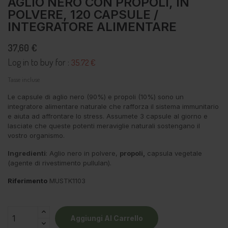
AGLIO NERO CON PROPOLI, IN
POLVERE, 120 CAPSULE /
INTEGRATORE ALIMENTARE
37,60 €
Log in to buy for :
35.72 €
Tasse incluse
Le capsule di aglio nero (90%) e propoli (10%) sono un
integratore alimentare naturale che rafforza il sistema immunitario
e aiuta ad affrontare lo stress. Assumete 3 capsule al giorno e
lasciate che queste potenti meraviglie naturali sostengano il
vostro organismo.
Ingredienti
: Aglio nero in polvere,
propoli,
capsula vegetale
(agente di rivestimento pullulan).
Riferimento
MUSTK1103
Aggiungi Al Carrello