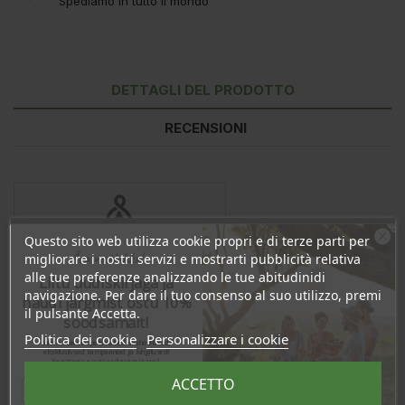
Spediamo in tutto il mondo
DETTAGLI DEL PRODOTTO
RECENSIONI
Questo sito web utilizza cookie propri e di terze parti per
Ära veel lahku!
migliorare i nostri servizi e mostrarti pubblicità relativa
alle tue preferenze analizzando le tue abitudinidi
Liitu uudiskirjaga ja
navigazione. Per dare il tuo consenso al suo utilizzo, premi
naudi järgmist ostu 10%
il pulsante Accetta.
soodsamalt!
Politica dei cookie
Personalizzare i cookie
Sind ootavad spetsiaalsed allahindlused,
In magazzino
2 Articoli
eksklusiivsed kampaaniad ja kingitused!
Registreeru e-maili aadressiga ja saad
sooduskoodi!
ACCETTO