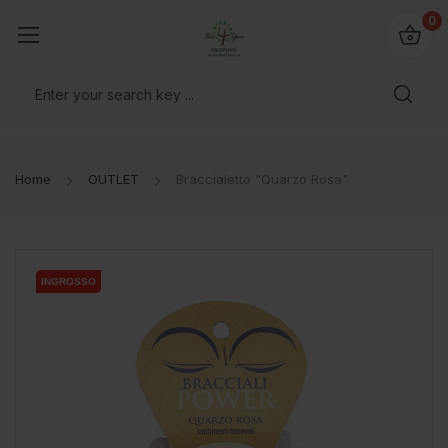
@bio4you.eu
0
o il mondo!
Home
OUTLET
Braccialetto "Quarzo Rosa"
INGROSSO