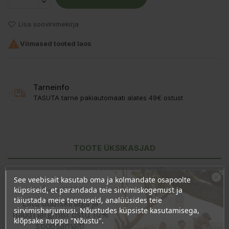
Lisa soovinimekirja

Viimased tooted laos
Tarneinfo
TASUTA tarne pakiautomaati alates 49€ ostust
TOOTE ÜKSIKASJAD
KLIENDI KOMMENTAARID
See veebisait kasutab oma ja kolmandate osapoolte
Ära veel lahku!
küpsiseid, et parandada teie sirvimiskogemust ja
täiustada meie teenuseid, analüüsides teie
Liitu uudiskirjaga ja
sirvimisharjumusi. Nõustudes küpsiste kasutamisega,
naudi järgmist ostu 10%
klõpsake nuppu "Nõustu".
soodsamalt!