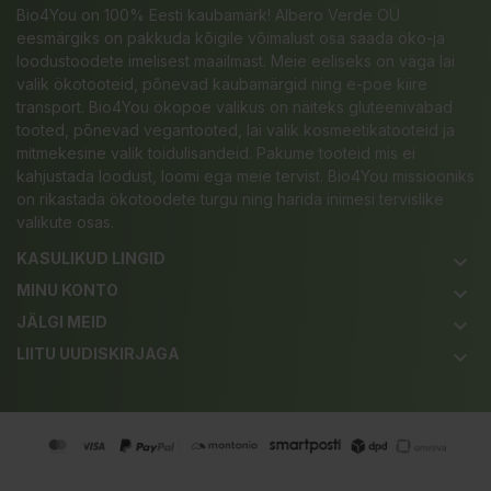
Bio4You on 100% Eesti kaubamärk! Albero Verde OÜ
eesmärgiks on pakkuda kõigile võimalust osa saada öko-ja
loodustoodete imelisest maailmast. Meie eeliseks on väga lai
valik ökotooteid, põnevad kaubamärgid ning e-poe kiire
transport. Bio4You ökopoe valikus on näiteks gluteenivabad
tooted, põnevad vegantooted, lai valik kosmeetikatooteid ja
mitmekesine valik toidulisandeid. Pakume tooteid mis ei
kahjustada loodust, loomi ega meie tervist. Bio4You missiooniks
on rikastada ökotoodete turgu ning harida inimesi tervislike
valikute osas.
KASULIKUD LINGID
keyboard_arrow_down
MINU KONTO
keyboard_arrow_down
JÄLGI MEID
keyboard_arrow_down
LIITU UUDISKIRJAGA
keyboard_arrow_down