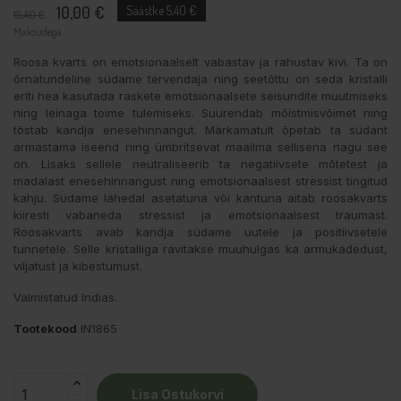
10,00 €
Säästke 5,40 €
15,40 €
Maksudega
Roosa kvarts on emotsionaalselt vabastav ja rahustav kivi. Ta on
õrnatundeline südame tervendaja ning seetõttu on seda kristalli
eriti hea kasutada raskete emotsionaalsete seisundite muutmiseks
ning leinaga toime tulemiseks. Suurendab mõistmisvõimet ning
tõstab kandja enesehinnangut. Märkamatult õpetab ta südant
armastama iseend ning ümbritsevat maailma sellisena nagu see
on. Lisaks sellele neutraliseerib ta negatiivsete mõtetest ja
madalast enesehinnangust ning emotsionaalsest stressist tingitud
kahju. Südame lähedal asetatuna või kantuna aitab roosakvarts
kiiresti vabaneda stressist ja emotsionaalsest traumast.
Roosakvarts avab kandja südame uutele ja positiivsetele
tunnetele. Selle kristalliga ravitakse muuhulgas ka armukadedust,
viljatust ja kibestumust.
Valmistatud Indias.
Tootekood
IN1865
Lisa Ostukorvi