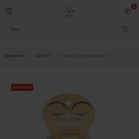
0
Avalehele
OUTLET
Käevõru "Roosa kvarts"
OSTA HULGI