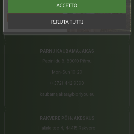
sooduskoodi!
ACCETTO
Mon-Sat 10-21, Sun 10-19
(+372) 680 7787
Tahan sooduskoodi!
RIFIUTA TUTTI
tartu@bio4you.eu
PÄRNU KAUBAMAJAKAS
Papiniidu 8, 80010 Pärnu
Mon-Sun 10-20
(+372) 442 9390
kaubamajakas@bio4you.eu
RAKVERE PÕHJAKESKUS
Haljala tee 4, 44415 Rakvere