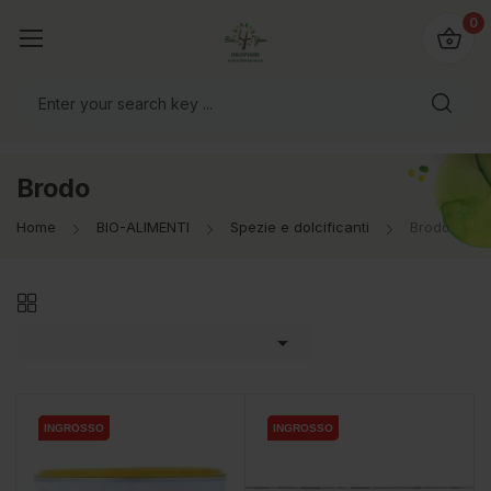
@bio4you.eu
0
o il mondo!
Brodo
Home
BIO-ALIMENTI
Spezie e dolcificanti
Brodo

INGROSSO
INGROSSO
INGROSSO
INGROSSO