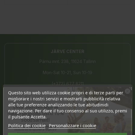
JÄRVE CENTER
Pärnu mnt. 238, 11624 Tallinn
Mon-Sat 10-21, Sun 10-19
(+372) 677 8211
Questo sito web utilizza cookie propri e di terze parti per
info@bio4you.eu
Ära veel lahku!
migliorare i nostri servizi e mostrarti pubblicità relativa
alle tue preferenze analizzando le tue abitudinidi
Liitu uudiskirjaga ja
navigazione. Per dare il tuo consenso al suo utilizzo, premi
naudi järgmist ostu 10%
il pulsante Accetta.
TARTU KVARTAL
soodsamalt!
Politica dei cookie
Personalizzare i cookie
Sind ootavad spetsiaalsed allahindlused,
Riia 2, 51004 Tartu
eksklusiivsed kampaaniad ja kingitused!
Registreeru e-maili aadressiga ja saad