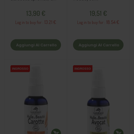
freddo, 50ml
Prezzo
Prezzo
13,90 €
19,51 €
13.21 €
18.54 €
Log in to buy for :
Log in to buy for :
Aggiungi Al Carrello
Aggiungi Al Carrello
INGROSSO
INGROSSO
INGROSSO
INGROSSO
INGROSSO