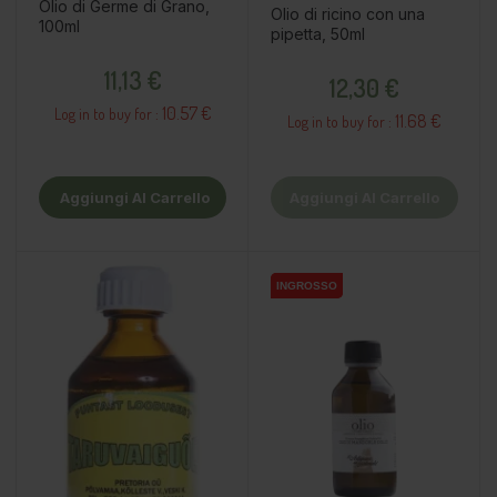
Olio di Germe di Grano,
Olio di ricino con una
100ml
pipetta, 50ml
Prezzo
Prezzo
11,13 €
12,30 €
10.57 €
Log in to buy for :
11.68 €
Log in to buy for :
Aggiungi Al Carrello
Aggiungi Al Carrello
INGROSSO
INGROSSO