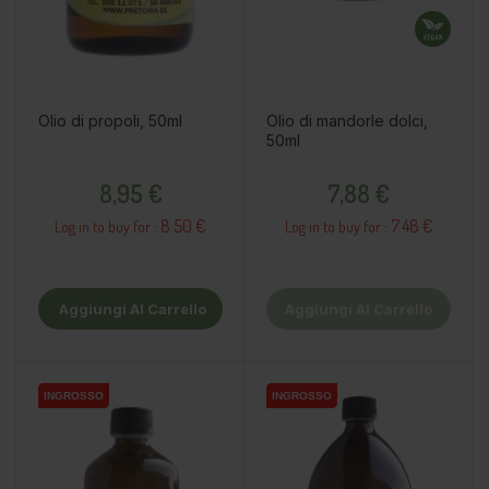
Olio di propoli, 50ml
Olio di mandorle dolci,
50ml
Prezzo
Prezzo
8,95 €
7,88 €
8.50 €
7.48 €
Log in to buy for :
Log in to buy for :
Aggiungi Al Carrello
Aggiungi Al Carrello
INGROSSO
INGROSSO
INGROSSO
INGROSSO