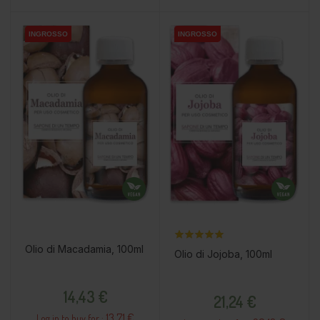
INGROSSO
INGROSSO
INGROSSO
INGROSSO
Olio di Macadamia, 100ml
Olio di Jojoba, 100ml
Prezzo
Prezzo
14,43 €
21,24 €
13.71 €
Log in to buy for :