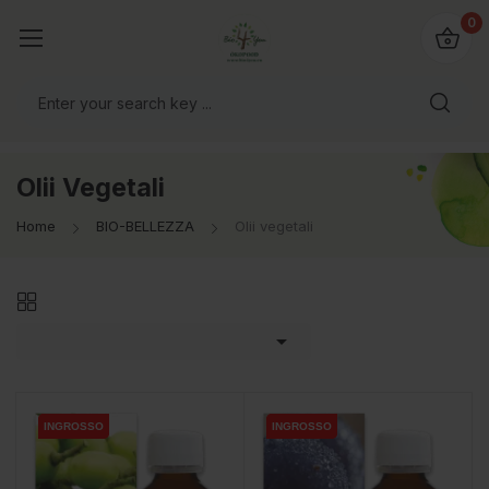
@bio4you.eu
0
o il mondo!
Olii Vegetali
Home
BIO-BELLEZZA
Olii vegetali

INGROSSO
INGROSSO
INGROSSO
INGROSSO