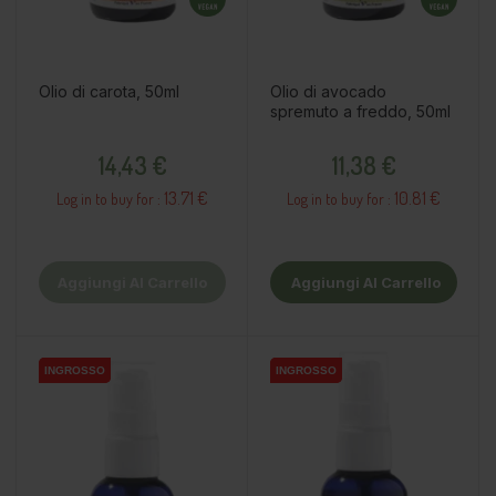
Olio di carota, 50ml
Olio di avocado
spremuto a freddo, 50ml
Prezzo
Prezzo
14,43 €
11,38 €
13.71 €
10.81 €
Log in to buy for :
Log in to buy for :
Aggiungi Al Carrello
Aggiungi Al Carrello
INGROSSO
INGROSSO
INGROSSO
INGROSSO