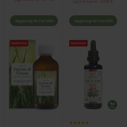
20.18 €
Log in to buy for :
Aggiungi Al Carrello
Aggiungi Al Carrello
INGROSSO
INGROSSO
INGROSSO
INGROSSO
INGROSSO
INGROSSO
INGROSSO