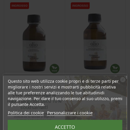
INGROSSO
INGROSSO
INGROSSO
INGROSSO
Questo sito web utilizza cookie propri e di terze parti per
Ära veel lahku!
migliorare i nostri servizi e mostrarti pubblicità relativa
alle tue preferenze analizzando le tue abitudinidi
Olio di cocco, 100ml
Olio di mandorle dolci,
Liitu uudiskirjaga ja
navigazione. Per dare il tuo consenso al suo utilizzo, premi
100ml
naudi järgmist ostu 10%
il pulsante Accetta.
soodsamalt!
Prezzo
Prezzo
6,66 €
11,13 €
Politica dei cookie
Personalizzare i cookie
Sind ootavad spetsiaalsed allahindlused,
eksklusiivsed kampaaniad ja kingitused!
6.32 €
10.57 €
Registreeru e-maili aadressiga ja saad
Log in to buy for :
Log in to buy for :
sooduskoodi!
ACCETTO