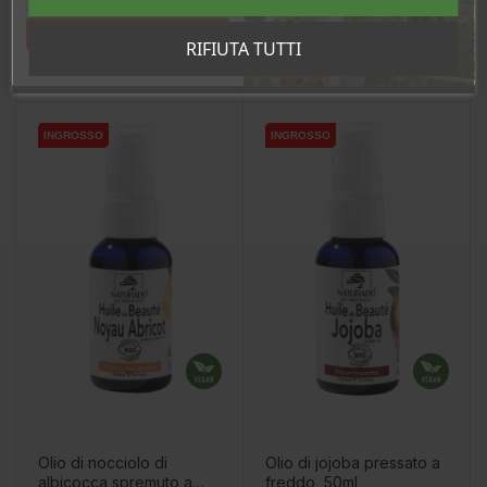
Tahan sooduskoodi!
RIFIUTA TUTTI
Aggiungi Al Carrello
Aggiungi Al Carrello
INGROSSO
INGROSSO
INGROSSO
INGROSSO
Olio di nocciolo di
Olio di jojoba pressato a
albicocca spremuto a
freddo, 50ml