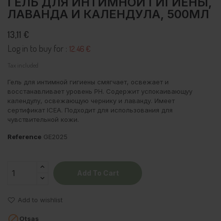
ГЕЛЬ ДЛЯ ИНТИМНОЙ ГИГИЕНЫ,
ЛАВАНДА И КАЛЕНДУЛА, 500МЛ
13,11 €
Log in to buy for :
12.46 €
Tax included
Гель для интимной гигиены смягчает, освежает и
восстанавливает уровень PH. Содержит успокаивающуу
календулу, освежающую чернику и лаванду. Имеет
сертификат ICEA. Подходит для использования для
чувствительной кожи.
Reference
GE2025
Add To Cart
Add to wishlist

Otsas