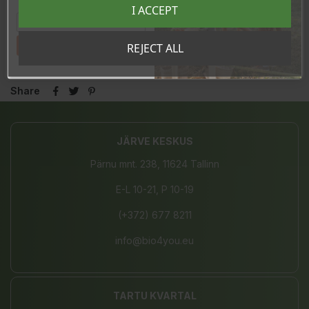
I ACCEPT
sooduskoodi!
*органическое земледелие
Изготовлено в Италии
Tahan sooduskoodi!
REJECT ALL
Share
JÄRVE KESKUS
Pärnu mnt. 238, 11624 Tallinn
E-L 10-21, P 10-19
(+372) 677 8211
info@bio4you.eu
TARTU KVARTAL