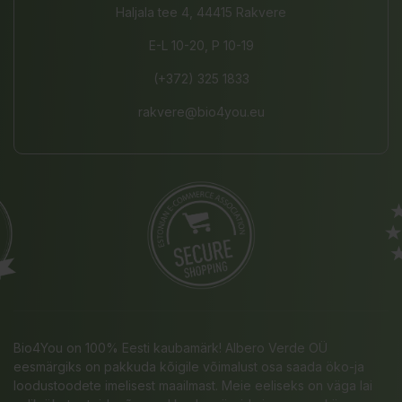
Haljala tee 4, 44415 Rakvere
E-L 10-20, P 10-19
(+372) 325 1833
rakvere@bio4you.eu
Bio4You on 100% Eesti kaubamärk! Albero Verde OÜ
eesmärgiks on pakkuda kõigile võimalust osa saada öko-ja
loodustoodete imelisest maailmast. Meie eeliseks on väga lai