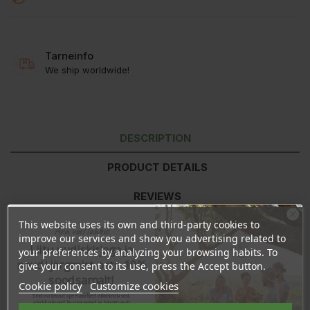
Tarneinfo
We ship worldwide!
DESCRIPTION
PRODUCT DETAILS
REVIEWS
This website uses its own and third-party cookies to
Ära veel lahku!
improve our services and show you advertising related to
Состав:
Aqua (Water), Sorbitol, Cocamidopropyl Hydroxysultaine,
Liitu uudiskirjaga ja
your preferences by analyzing your browsing habits. To
Caprylyl/Capryl Glucoside, Glycerin, Disodium Capryloyl
naudi järgmist ostu 10%
give your consent to its use, press the Accept button.
Glutamate, Sodium Chloride, Lactic acid, Xanthan Gum, Lavandula
soodsamalt!
Hybrida Oil*, Calendula Officinalis Flower Extract*, Vaccinum
Cookie policy
Customize cookies
Myrtillus Fruit Extract*, Linalool.
Sind ootavad spetsiaalsed allahindlused,
eksklusiivsed kampaaniad ja kingitused!
Registreeru e-maili aadressiga ja saad