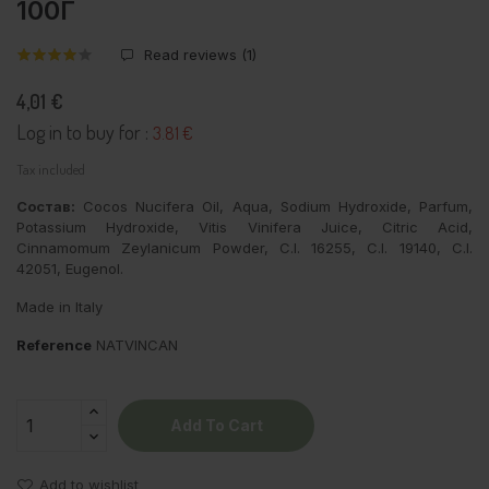
100Г
Read reviews (
1
)
4,01 €
Log in to buy for :
3.81 €
Tax included
Состав:
Cocos Nucifera Oil, Aqua, Sodium Hydroxide, Parfum,
Potassium Hydroxide, Vitis Vinifera Juice, Citric Acid,
Cinnamomum Zeylanicum Powder, C.I. 16255, C.I. 19140, C.I.
42051, Eugenol.
Made in Italy
Reference
NATVINCAN
Add To Cart
Add to wishlist