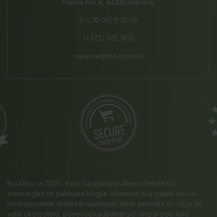
Haljala tee 4, 44415 Rakvere
E-L 10-20, P 10-19
(+372) 325 1833
rakvere@bio4you.eu
Bio4You on 100% Eesti kaubamärk! Albero Verde OÜ
eesmärgiks on pakkuda kõigile võimalust osa saada öko-ja
loodustoodete imelisest maailmast. Meie eeliseks on väga lai
valik ökotooteid, põnevad kaubamärgid ning e-poe kiire