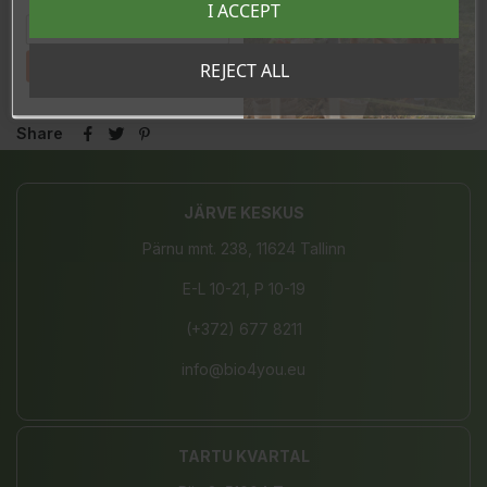
I ACCEPT
sooduskoodi!
Tahan sooduskoodi!
REJECT ALL
Share
JÄRVE KESKUS
Pärnu mnt. 238, 11624 Tallinn
E-L 10-21, P 10-19
(+372) 677 8211
info@bio4you.eu
TARTU KVARTAL