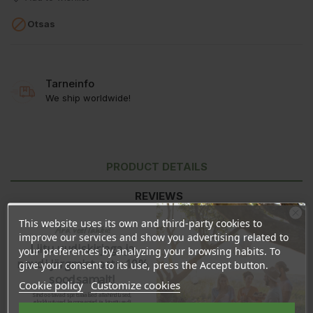

Otsas
Tarneinfo
We ship worldwide!
PRODUCT DETAILS
REVIEWS
This website uses its own and third-party cookies to
Ära veel lahku!
improve our services and show you advertising related to
Liitu uudiskirjaga ja
your preferences by analyzing your browsing habits. To
naudi järgmist ostu 10%
give your consent to its use, press the Accept button.
soodsamalt!
Cookie policy
Customize cookies
Sind ootavad spetsiaalsed allahindlused,
eksklusiivsed kampaaniad ja kingitused!
Registreeru e-maili aadressiga ja saad