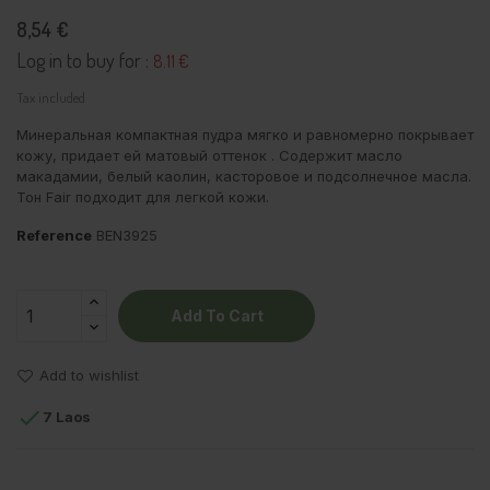
8,54 €
Log in to buy for :
8.11 €
Tax included
Минеральная компактная пудра мягко и равномерно покрывает
кожу, придает ей матовый оттенок . Содержит масло
макадамии, белый каолин, касторовое и подсолнечное масла.
Тон Fair подходит для легкой кожи.
Reference
BEN3925
Add To Cart
Add to wishlist

7 Laos