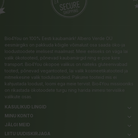
Bio4You on 100% Eesti kaubamärk! Albero Verde OÜ
eesmärgiks on pakkuda kõigile võimalust osa saada öko-ja
loodustoodete imelisest maailmast. Meie eeliseks on väga lai
valik ökotooteid, põnevad kaubamärgid ning e-poe kiire
transport. Bio4You ökopoe valikus on näiteks gluteenivabad
tooted, põnevad vegantooted, lai valik kosmeetikatooteid ja
mitmekesine valik toidulisandeid. Pakume tooteid mis ei
kahjustada loodust, loomi ega meie tervist. Bio4You missiooniks
on rikastada ökotoodete turgu ning harida inimesi tervislike
valikute osas.
KASULIKUD LINGID
keyboard_arrow_down
MINU KONTO
keyboard_arrow_down
JÄLGI MEID
keyboard_arrow_down
LIITU UUDISKIRJAGA
keyboard_arrow_down