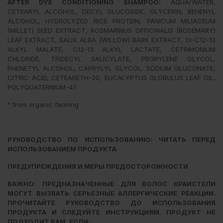
AFTER DYE CONDITIONING SHAMPOO:
AQUA/WATER,
CETEARYL ALCOHOL, DECYL GLUCOSIDE, GLYCERIN, BEHENYL
ALCOHOL, HYDROLYZED RICE PROTEIN, PANICUM MILIACEUM
(MILLET) SEED EXTRACT, ROSMARINUS OFFICINALIS (ROSEMARY)
LEAF EXTRACT, SALIX ALBA (WILLOW) BARK EXTRACT, DI-C12-13
ALKYL MALATE, C12-13 ALKYL LACTATE, CETRIMONIUM
CHLORIDE, TRIDECYL SALICYLATE, PROPYLENE GLYCOL,
PHENETYL ALCOHOL, CAPRYLYL GLYCOL, SODIUM GLUCONATE,
CITRIC ACID, CETEARETH-20, EUCALYPTUS GLOBULUS LEAF OIL,
POLYQUATERNIUM-47.
° from organic farming
РУКОВОДСТВО ПО ИСПОЛЬЗОВАНИЮ:
ЧИТАТЬ ПЕРЕД
ИСПОЛЬЗОВАНИЕМ ПРОДУКТА
ПРЕДУПРЕЖДЕНИЯ И МЕРЫ ПРЕДОСТОРОЖНОСТИ
ВАЖНО: ПРЕДНАЗНАЧЕННЫЕ ДЛЯ ВОЛОС КРАИСТЕЛИ
МОГУТ ВЫЗВАТЬ СЕРЬЕЗНЫЕ
АЛЛЕРГИЧЕСКИЕ РЕАКЦИИ.
ПРОЧИТАЙТЕ РУКОВОДСТВО ДО ИСПОЛЬЗОВАНИЯ
ПРОДУКТА И
СЛЕДУЙТЕ ИНСТРУКЦИЯМ. ПРОДУКТ НЕ
ПОДХОДИТ ВАМ, ЕСЛИ: