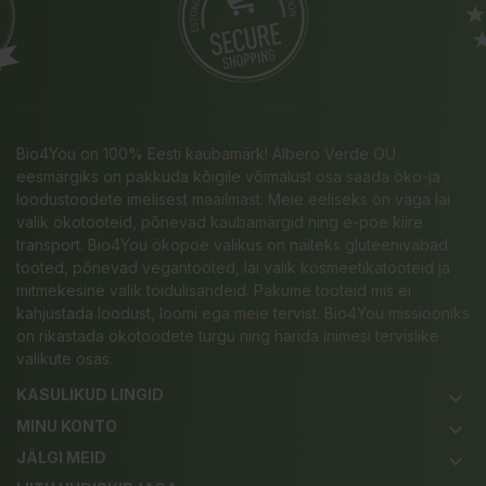
Bio4You on 100% Eesti kaubamärk! Albero Verde OÜ
eesmärgiks on pakkuda kõigile võimalust osa saada öko-ja
loodustoodete imelisest maailmast. Meie eeliseks on väga lai
valik ökotooteid, põnevad kaubamärgid ning e-poe kiire
transport. Bio4You ökopoe valikus on näiteks gluteenivabad
tooted, põnevad vegantooted, lai valik kosmeetikatooteid ja
mitmekesine valik toidulisandeid. Pakume tooteid mis ei
kahjustada loodust, loomi ega meie tervist. Bio4You missiooniks
on rikastada ökotoodete turgu ning harida inimesi tervislike
valikute osas.
KASULIKUD LINGID
keyboard_arrow_down
MINU KONTO
keyboard_arrow_down
JÄLGI MEID
keyboard_arrow_down