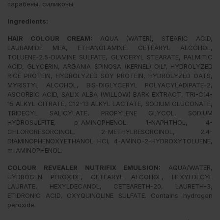
парабены, силиконы.
Ingredients:
HAIR COLOUR CREAM:
AQUA (WATER), STEARIC ACID,
LAURAMIDE MEA, ETHANOLAMINE, CETEARYL ALCOHOL,
TOLUENE-2.5-DIAMINE SULFATE, GLYCERYL STEARATE, PALMITIC
ACID, GLYCERIN, ARGANIA SPINOSA (KERNEL) OIL°, HYDROLYZED
RICE PROTEIN, HYDROLYZED SOY PROTEIN, HYDROLYZED OATS,
MYRISTYL ALCOHOL, BIS-DIGLYCERYL POLYACYLADIPATE-2,
ASCORBIC ACID, SALIX ALBA (WILLOW) BARK EXTRACT, TRI-C14-
15 ALKYL CITRATE, C12-13 ALKYL LACTATE, SODIUM GLUCONATE,
TRIDECYL SALICYLATE, PROPYLENE GLYCOL, SODIUM
HYDROSULFITE, p-AMINOPHENOL, 1-NAPHTHOL, 4-
CHLORORESORCINOL, 2-METHYLRESORCINOL, 2.4-
DIAMINOPHENOXYETHANOL HCI, 4-AMINO-2-HYDROXYTOLUENE,
m-AMINOPHENOL.
COLOUR REVEALER NUTRIFIX EMULSION:
AQUA/WATER,
HYDROGEN PEROXIDE, CETEARYL ALCOHOL, HEXYLDECYL
LAURATE, HEXYLDECANOL, CETEARETH-20, LAURETH-3,
ETIDRONIC ACID, OXYQUINOLINE SULFATE. Contains hydrogen
peroxide.