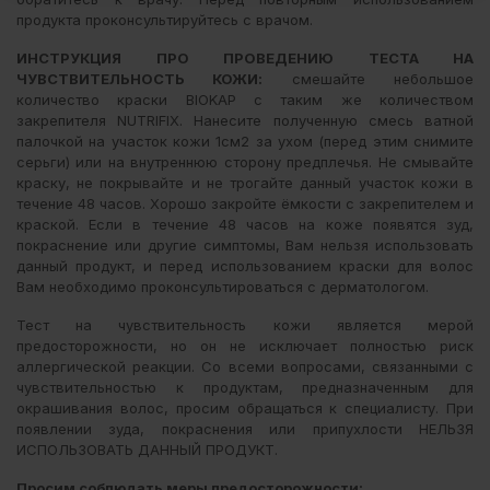
продукта проконсультируйтесь с врачом.
ИНСТРУКЦИЯ ПРО ПРОВЕДЕНИЮ ТЕСТА НА
ЧУВСТВИТЕЛЬНОСТЬ КОЖИ:
смешайте небольшое
количество краски BIOKAP с таким же количеством
закрепителя NUTRIFIX. Нанесите полученную смесь ватной
палочкой на участок кожи 1см2 за ухом (перед этим снимите
серьги) или на внутреннюю сторону предплечья. Не смывайте
краску, не покрывайте и не трогайте данный участок кожи в
течение 48 часов. Хорошо закройте ёмкости с закрепителем и
краской. Если в течение 48 часов на коже появятся зуд,
покраснение или другие симптомы, Вам нельзя использовать
данный продукт, и перед использованием краски для волос
Вам необходимо проконсультироваться с дерматологом.
Тест на чувствительность кожи является мерой
предосторожности, но он не исключает полностью риск
аллергической реакции. Со всеми вопросами, связанными с
чувствительностью к продуктам, предназначенным для
окрашивания волос, просим обращаться к специалисту. При
появлении зуда, покраснения или припухлости НЕЛЬЗЯ
ИСПОЛЬЗОВАТЬ ДАННЫЙ ПРОДУКТ.
Просим соблюдать меры предосторожности: