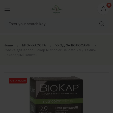
0
Home
БИО-КРАСОТА
УХОД ЗА ВОЛОСАМИ
Краска для волос Biokap Nutricolor Delicato 2.9 / Темно-
шоколадный каштан
OSTA HULGI
OSTA HULGI
OSTA HULGI