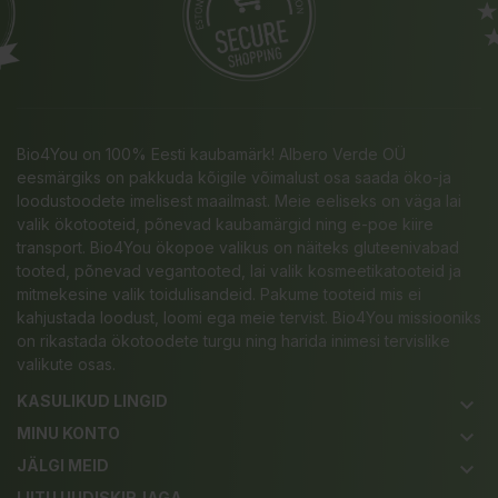
Bio4You on 100% Eesti kaubamärk! Albero Verde OÜ
eesmärgiks on pakkuda kõigile võimalust osa saada öko-ja
loodustoodete imelisest maailmast. Meie eeliseks on väga lai
valik ökotooteid, põnevad kaubamärgid ning e-poe kiire
transport. Bio4You ökopoe valikus on näiteks gluteenivabad
tooted, põnevad vegantooted, lai valik kosmeetikatooteid ja
mitmekesine valik toidulisandeid. Pakume tooteid mis ei
kahjustada loodust, loomi ega meie tervist. Bio4You missiooniks
on rikastada ökotoodete turgu ning harida inimesi tervislike
valikute osas.
KASULIKUD LINGID
keyboard_arrow_down
MINU KONTO
keyboard_arrow_down
JÄLGI MEID
keyboard_arrow_down
LIITU UUDISKIRJAGA