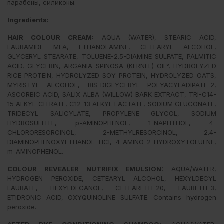
парабены, силиконы.
Ingredients:
HAIR COLOUR CREAM:
AQUA (WATER), STEARIC ACID,
LAURAMIDE MEA, ETHANOLAMINE, CETEARYL ALCOHOL,
GLYCERYL STEARATE, TOLUENE-2.5-DIAMINE SULFATE, PALMITIC
ACID, GLYCERIN, ARGANIA SPINOSA (KERNEL) OIL°, HYDROLYZED
RICE PROTEIN, HYDROLYZED SOY PROTEIN, HYDROLYZED OATS,
MYRISTYL ALCOHOL, BIS-DIGLYCERYL POLYACYLADIPATE-2,
ASCORBIC ACID, SALIX ALBA (WILLOW) BARK EXTRACT, TRI-C14-
15 ALKYL CITRATE, C12-13 ALKYL LACTATE, SODIUM GLUCONATE,
TRIDECYL SALICYLATE, PROPYLENE GLYCOL, SODIUM
HYDROSULFITE, p-AMINOPHENOL, 1-NAPHTHOL, 4-
CHLORORESORCINOL, 2-METHYLRESORCINOL, 2.4-
DIAMINOPHENOXYETHANOL HCI, 4-AMINO-2-HYDROXYTOLUENE,
m-AMINOPHENOL.
COLOUR REVEALER NUTRIFIX EMULSION:
AQUA/WATER,
HYDROGEN PEROXIDE, CETEARYL ALCOHOL, HEXYLDECYL
LAURATE, HEXYLDECANOL, CETEARETH-20, LAURETH-3,
ETIDRONIC ACID, OXYQUINOLINE SULFATE. Contains hydrogen
peroxide.