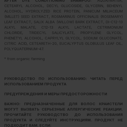
AFTER DYE CONDITIONING SHAMPOO:
AQUA/WATER,
CETEARYL ALCOHOL, DECYL GLUCOSIDE, GLYCERIN, BEHENYL
ALCOHOL, HYDROLYZED RICE PROTEIN, PANICUM MILIACEUM
(MILLET) SEED EXTRACT, ROSMARINUS OFFICINALIS (ROSEMARY)
LEAF EXTRACT, SALIX ALBA (WILLOW) BARK EXTRACT, DI-C12-13
ALKYL MALATE, C12-13 ALKYL LACTATE, CETRIMONIUM
CHLORIDE, TRIDECYL SALICYLATE, PROPYLENE GLYCOL,
PHENETYL ALCOHOL, CAPRYLYL GLYCOL, SODIUM GLUCONATE,
CITRIC ACID, CETEARETH-20, EUCALYPTUS GLOBULUS LEAF OIL,
POLYQUATERNIUM-47.
° from organic farming
РУКОВОДСТВО ПО ИСПОЛЬЗОВАНИЮ:
ЧИТАТЬ ПЕРЕД
ИСПОЛЬЗОВАНИЕМ ПРОДУКТА
ПРЕДУПРЕЖДЕНИЯ И МЕРЫ ПРЕДОСТОРОЖНОСТИ
ВАЖНО: ПРЕДНАЗНАЧЕННЫЕ ДЛЯ ВОЛОС КРАИСТЕЛИ
МОГУТ ВЫЗВАТЬ СЕРЬЕЗНЫЕ
АЛЛЕРГИЧЕСКИЕ РЕАКЦИИ.
ПРОЧИТАЙТЕ РУКОВОДСТВО ДО ИСПОЛЬЗОВАНИЯ
ПРОДУКТА И
СЛЕДУЙТЕ ИНСТРУКЦИЯМ. ПРОДУКТ НЕ
ПОДХОДИТ ВАМ, ЕСЛИ: