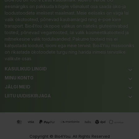
eesmärgiks on pakkuda kõigile võimalust osa saada öko-ja
loodustoodete imelisest maailmast. Meie eeliseks on väga lai
valik ökotooteid, põnevad kaubamärgid ning e-poe kiire
transport. Bio4You ökopoe valikus on näiteks gluteenivabad
tooted, põnevad vegantooted, lai valik kosmeetikatooteid ja
mitmekesine valik toidulisandeid. Pakume tooteid mis ei
kahjustada loodust, loomi ega meie tervist. Bio4You missiooniks
on rikastada ökotoodete turgu ning harida inimesi tervislike
valikute osas.
KASULIKUD LINGID
keyboard_arrow_down
MINU KONTO
keyboard_arrow_down
JÄLGI MEID
keyboard_arrow_down
LIITU UUDISKIRJAGA
keyboard_arrow_down
Copyright ©
Bio4You
. All Rights Reserved