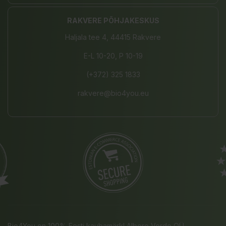
RAKVERE PÕHJAKESKUS
Haljala tee 4, 44415 Rakvere
E-L 10-20, P 10-19
(+372) 325 1833
rakvere@bio4you.eu
Bio4You on 100% Eesti kaubamärk! Albero Verde OÜ