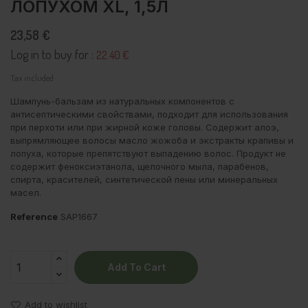
ЛОПУХОМ XL, 1,5Л
23,58 €
Log in to buy for :
22.40 €
Tax included
Шампунь-бальзам из натуральных компонентов
с
антисептическими свойствами, подходит для использования
при перхоти или при жирной коже головы. Содержит алоэ,
выпрямляющее волосы масло жожоба и экстракты крапивы и
лопуха, которые препятствуют выпадению волос.
Продукт не
содержит феноксиэтанола, щелочного мыла, парабенов,
спирта, красителей, синтетической пены или минеральных
масел.
Reference
SAP1667
Add To Cart
Add to wishlist