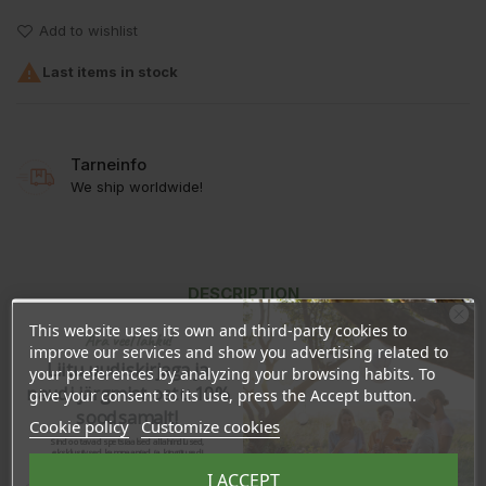
Add to wishlist

Last items in stock
Tarneinfo
We ship worldwide!
DESCRIPTION
This website uses its own and third-party cookies to
Ära veel lahku!
PRODUCT DETAILS
improve our services and show you advertising related to
Liitu uudiskirjaga ja
your preferences by analyzing your browsing habits. To
REVIEWS
naudi järgmist ostu 10%
give your consent to its use, press the Accept button.
soodsamalt!
Cookie policy
Customize cookies
Sind ootavad spetsiaalsed allahindlused,
eksklusiivsed kampaaniad ja kingitused!
Состав:
Sesamum indicum seed oil*
Registreeru e-maili aadressiga ja saad
I ACCEPT
sooduskoodi!