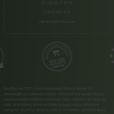
E-L 10-20, P 10-19
(+372) 325 1833
rakvere@bio4you.eu
Bio4You on 100% Eesti kaubamärk! Albero Verde OÜ
eesmärgiks on pakkuda kõigile võimalust osa saada öko-ja
loodustoodete imelisest maailmast. Meie eeliseks on väga lai
valik ökotooteid, põnevad kaubamärgid ning e-poe kiire
transport. Bio4You ökopoe valikus on näiteks gluteenivabad