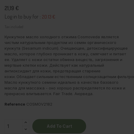
21,19 €
Log in to buy for :
20.13 €
Tax included
Кунжутное масло холодного отжима
Cosmoveda
является
чистым
натуральным
продуктом
из
семян
органического
кунжута
(Sesamum indicum). Очищающее, детоксифицирующее
масло, которое глубоко проникает в кожу, смягчает и питает
ее. Удаляет с кожи остатки обмена веществ, загрязнения и
мертвые клетки кожи. Действует как натуральный
антиоксидант для кожи, предотвращая старение
кожи.
Обладает
сильным
естественным
солнцезащитным
фильтро
Масло
кунжутного
семени
идеально
в
качестве
базового
масла
для
массажа
-
оно
хорошо
распределяется
по
коже
и
прекрасно
впитывается
. Fair Trade.
Аюрведа
.
Reference
COSMOV2182
Add To Cart