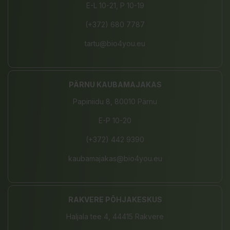
E-L 10-21, P 10-19
(+372) 680 7787
tartu@bio4you.eu
PÄRNU KAUBAMAJAKAS
Papiniidu 8, 80010 Pärnu
E-P 10-20
(+372) 442 9390
kaubamajakas@bio4you.eu
RAKVERE PÕHJAKESKUS
Haljala tee 4, 44415 Rakvere