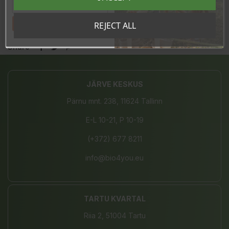
*из проверенного органического земледелия
Tahan sooduskoodi!
REJECT ALL
Share
JÄRVE KESKUS
Pärnu mnt. 238, 11624 Tallinn
E-L 10-21, P 10-19
(+372) 677 8211
info@bio4you.eu
TARTU KVARTAL
Riia 2, 51004 Tartu