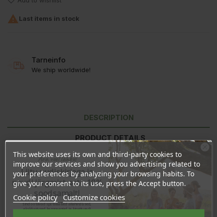
Add to wishlist

Last items in stock
Tarneinfo
We ship worldwide!
DESCRIPTION
PRODUCT DETAILS
This website uses its own and third-party cookies to
REVIEWS
Ära veel lahku!
improve our services and show you advertising related to
Liitu uudiskirjaga ja
your preferences by analyzing your browsing habits. To
naudi järgmist ostu 10%
give your consent to its use, press the Accept button.
Ингредиенты:
Aqua, Glycerin, Potassium Alum, Xanthan Gum,
soodsamalt!
Cookie policy
Customize cookies
Sodium Benzoate, Potassium Sorbate.
Sind ootavad spetsiaalsed allahindlused,
eksklusiivsed kampaaniad ja kingitused!
Registreeru e-maili aadressiga ja saad