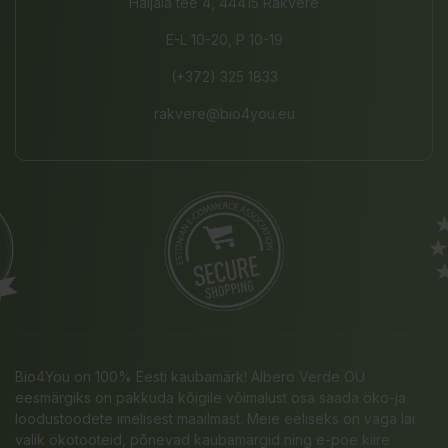
Haljala tee 4, 44415 Rakvere
E-L 10-20, P 10-19
(+372) 325 1833
rakvere@bio4you.eu
Bio4You on 100% Eesti kaubamärk! Albero Verde OÜ
eesmärgiks on pakkuda kõigile võimalust osa saada öko-ja
loodustoodete imelisest maailmast. Meie eeliseks on väga lai
valik ökotooteid, põnevad kaubamärgid ning e-poe kiire