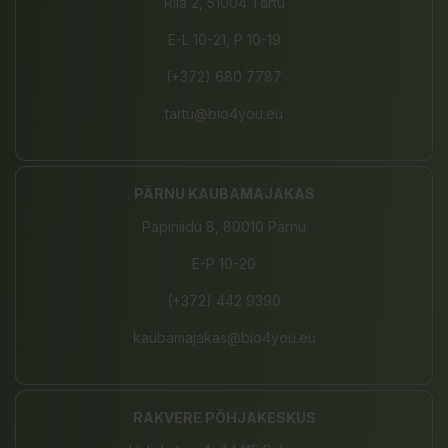
Riia 2, 51004 Tartu
E-L 10-21, P 10-19
(+372) 680 7787
tartu@bio4you.eu
PÄRNU KAUBAMAJAKAS
Papiniidu 8, 80010 Pärnu
E-P 10-20
(+372) 442 9390
kaubamajakas@bio4you.eu
RAKVERE PÕHJAKESKUS