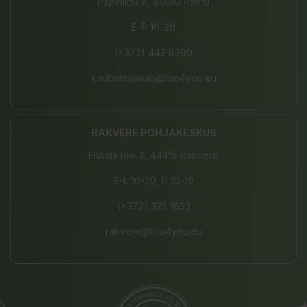
Papiniidu 8, 80010 Pärnu
E-P 10-20
(+372) 442 9390
kaubamajakas@bio4you.eu
RAKVERE PÕHJAKESKUS
Haljala tee 4, 44415 Rakvere
E-L 10-20, P 10-19
(+372) 325 1833
rakvere@bio4you.eu