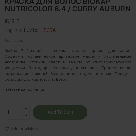
КРАСКА ДЛЯ ВОЛОС BIOKAP
NUTRICOLOR 6.4 / CURRY AUBURN
16,16 €
Log in to buy for :
15.35 €
Tax included
Biokap ® Nutricolor – нежная стойкая краска для волос.
Содержит органическое аргановое масло и растительные
экстракты. Стойкий блеск и защита от ультрафиолетового
излучения благодаря экстракту коры ивы. Проверено на
содержание никеля! Закрашивает седые волосы. Придает
волосам шелковистость. Веган.
Reference
KAPNB640
Add To Cart
Add to wishlist