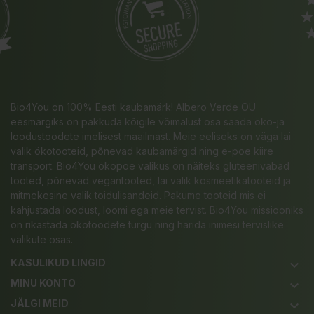
Bio4You on 100% Eesti kaubamärk! Albero Verde OÜ
eesmärgiks on pakkuda kõigile võimalust osa saada öko-ja
loodustoodete imelisest maailmast. Meie eeliseks on väga lai
valik ökotooteid, põnevad kaubamärgid ning e-poe kiire
transport. Bio4You ökopoe valikus on näiteks gluteenivabad
tooted, põnevad vegantooted, lai valik kosmeetikatooteid ja
mitmekesine valik toidulisandeid. Pakume tooteid mis ei
kahjustada loodust, loomi ega meie tervist. Bio4You missiooniks
on rikastada ökotoodete turgu ning harida inimesi tervislike
valikute osas.
KASULIKUD LINGID
keyboard_arrow_down
MINU KONTO
keyboard_arrow_down
JÄLGI MEID
keyboard_arrow_down