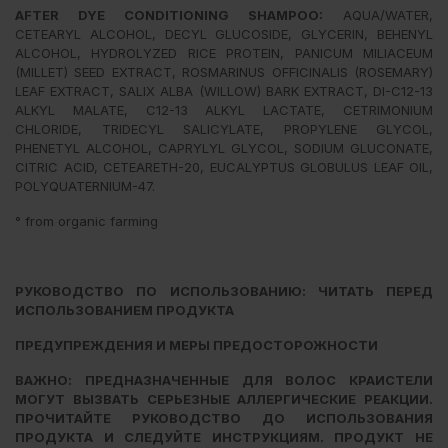
AFTER DYE CONDITIONING SHAMPOO:
AQUA/WATER,
CETEARYL ALCOHOL, DECYL GLUCOSIDE, GLYCERIN, BEHENYL
ALCOHOL, HYDROLYZED RICE PROTEIN, PANICUM MILIACEUM
(MILLET) SEED EXTRACT, ROSMARINUS OFFICINALIS (ROSEMARY)
LEAF EXTRACT, SALIX ALBA (WILLOW) BARK EXTRACT, DI-C12-13
ALKYL MALATE, C12-13 ALKYL LACTATE, CETRIMONIUM
CHLORIDE, TRIDECYL SALICYLATE, PROPYLENE GLYCOL,
PHENETYL ALCOHOL, CAPRYLYL GLYCOL, SODIUM GLUCONATE,
CITRIC ACID, CETEARETH-20, EUCALYPTUS GLOBULUS LEAF OIL,
POLYQUATERNIUM-47.
° from organic farming
РУКОВОДСТВО ПО ИСПОЛЬЗОВАНИЮ:
ЧИТАТЬ ПЕРЕД
ИСПОЛЬЗОВАНИЕМ ПРОДУКТА
ПРЕДУПРЕЖДЕНИЯ И МЕРЫ ПРЕДОСТОРОЖНОСТИ
ВАЖНО: ПРЕДНАЗНАЧЕННЫЕ ДЛЯ ВОЛОС КРАИСТЕЛИ
МОГУТ ВЫЗВАТЬ СЕРЬЕЗНЫЕ
АЛЛЕРГИЧЕСКИЕ РЕАКЦИИ.
ПРОЧИТАЙТЕ РУКОВОДСТВО ДО ИСПОЛЬЗОВАНИЯ
ПРОДУКТА И
СЛЕДУЙТЕ ИНСТРУКЦИЯМ. ПРОДУКТ НЕ