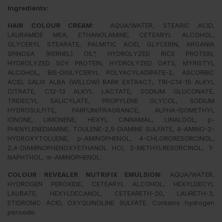
Ingredients:
HAIR COLOUR CREAM:
AQUA/WATER, STEARIC ACID,
LAURAMIDE MEA, ETHANOLAMINE, CETEARYL ALCOHOL,
GLYCERYL STEARATE, PALMITIC ACID, GLYCERIN, ARGANIA
SPINOSA (KERNEL) OIL°, HYDROLYZED RICE PROTEIN,
HYDROLYZED SOY PROTEIN, HYDROLYZED OATS, MYRISTYL
ALCOHOL, BIS-DIGLYCERYL POLYACYLADIPATE-2, ASCORBIC
ACID, SALIX ALBA (WILLOW) BARK EXTRACT, TRI-C14-15 ALKYL
CITRATE, C12-13 ALKYL LACTATE, SODIUM GLUCONATE,
TRIDECYL SALICYLATE, PROPYLENE GLYCOL, SODIUM
HYDROSULFITE, PARFUM/FRAGRANCE, ALPHA-ISOMETHYL
IONONE, LIMONENE, HEXYL CINNAMAL, LINALOOL, p-
PHENYLENEDIAMINE, TOULENE-2,5-DIAMINE SULFATE, 4-AMINO-2-
HYDROXYTOLUENE, p-AMINOPHENOL, 4-CHLORORESORCINOL,
2,4-DIAMINOPHENOXYETHANOL HCI, 2-METHYLRESORCINOL, 1-
NAPHTHOL, m-AMINOPHENOL.
COLOUR REVEALER NUTRIFIX EMULSION:
AQUA/WATER,
HYDROGEN PEROXIDE, CETEARYL ALCOHOL, HEXYLDECYL
LAURATE, HEXYLDECANOL, CETEARETH-20, LAURETH-3,
ETIDRONIC ACID, OXYQUINOLINE SULFATE. Contains hydrogen
peroxide.