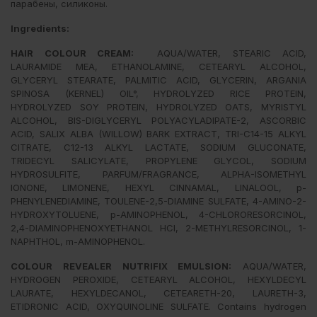
парабены, силиконы.
Ingredients:
HAIR COLOUR CREAM:
AQUA/WATER, STEARIC ACID,
LAURAMIDE MEA, ETHANOLAMINE, CETEARYL ALCOHOL,
GLYCERYL STEARATE, PALMITIC ACID, GLYCERIN, ARGANIA
SPINOSA (KERNEL) OIL°, HYDROLYZED RICE PROTEIN,
HYDROLYZED SOY PROTEIN, HYDROLYZED OATS, MYRISTYL
ALCOHOL, BIS-DIGLYCERYL POLYACYLADIPATE-2, ASCORBIC
ACID, SALIX ALBA (WILLOW) BARK EXTRACT, TRI-C14-15 ALKYL
CITRATE, C12-13 ALKYL LACTATE, SODIUM GLUCONATE,
TRIDECYL SALICYLATE, PROPYLENE GLYCOL, SODIUM
HYDROSULFITE, PARFUM/FRAGRANCE, ALPHA-ISOMETHYL
IONONE, LIMONENE, HEXYL CINNAMAL, LINALOOL, p-
PHENYLENEDIAMINE, TOULENE-2,5-DIAMINE SULFATE, 4-AMINO-2-
HYDROXYTOLUENE, p-AMINOPHENOL, 4-CHLORORESORCINOL,
2,4-DIAMINOPHENOXYETHANOL HCI, 2-METHYLRESORCINOL, 1-
NAPHTHOL, m-AMINOPHENOL.
COLOUR REVEALER NUTRIFIX EMULSION:
AQUA/WATER,
HYDROGEN PEROXIDE, CETEARYL ALCOHOL, HEXYLDECYL
LAURATE, HEXYLDECANOL, CETEARETH-20, LAURETH-3,
ETIDRONIC ACID, OXYQUINOLINE SULFATE. Contains hydrogen