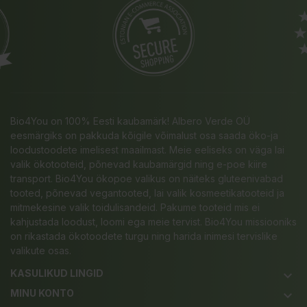
Bio4You on 100% Eesti kaubamärk! Albero Verde OÜ
eesmärgiks on pakkuda kõigile võimalust osa saada öko-ja
loodustoodete imelisest maailmast. Meie eeliseks on väga lai
valik ökotooteid, põnevad kaubamärgid ning e-poe kiire
transport. Bio4You ökopoe valikus on näiteks gluteenivabad
tooted, põnevad vegantooted, lai valik kosmeetikatooteid ja
mitmekesine valik toidulisandeid. Pakume tooteid mis ei
kahjustada loodust, loomi ega meie tervist. Bio4You missiooniks
on rikastada ökotoodete turgu ning harida inimesi tervislike
valikute osas.
KASULIKUD LINGID
keyboard_arrow_down
MINU KONTO
keyboard_arrow_down