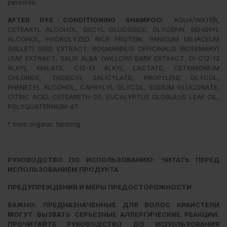
peroxide.
AFTER DYE CONDITIONING SHAMPOO:
AQUA/WATER,
CETEARYL ALCOHOL, DECYL GLUCOSIDE, GLYCERIN, BEHENYL
ALCOHOL, HYDROLYZED RICE PROTEIN, PANICUM MILIACEUM
(MILLET) SEED EXTRACT, ROSMARINUS OFFICINALIS (ROSEMARY)
LEAF EXTRACT, SALIX ALBA (WILLOW) BARK EXTRACT, DI-C12-13
ALKYL MALATE, C12-13 ALKYL LACTATE, CETRIMONIUM
CHLORIDE, TRIDECYL SALICYLATE, PROPYLENE GLYCOL,
PHENETYL ALCOHOL, CAPRYLYL GLYCOL, SODIUM GLUCONATE,
CITRIC ACID, CETEARETH-20, EUCALYPTUS GLOBULUS LEAF OIL,
POLYQUATERNIUM-47.
° from organic farming
РУКОВОДСТВО ПО ИСПОЛЬЗОВАНИЮ:
ЧИТАТЬ ПЕРЕД
ИСПОЛЬЗОВАНИЕМ ПРОДУКТА
ПРЕДУПРЕЖДЕНИЯ И МЕРЫ ПРЕДОСТОРОЖНОСТИ
ВАЖНО: ПРЕДНАЗНАЧЕННЫЕ ДЛЯ ВОЛОС КРАИСТЕЛИ
МОГУТ ВЫЗВАТЬ СЕРЬЕЗНЫЕ
АЛЛЕРГИЧЕСКИЕ РЕАКЦИИ.
ПРОЧИТАЙТЕ РУКОВОДСТВО ДО ИСПОЛЬЗОВАНИЯ