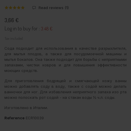
Read reviews (
1
)
3,66 €
Log in to buy for :
3.48 €
Tax included
Сода подходит для использования в качестве разрыхлителя,
для мытья плодов, а также для посудомоечной машины и
мытья бокалов. Она также подходит для борьбы с неприятными
запахами, чистки ковров и для повышения эффективности
моющих средств.
Для приготовления бодрящей и смягчающей кожу ванны
можно добавлять соду в воду, также с содой можно делать
ванночки для ног. Для избавления неприятного запаха изо рта
можно полоскать рот содой - на стакан воды ½ ч.л. соды.
Изготовлено в Италии.
Reference
ECR10039