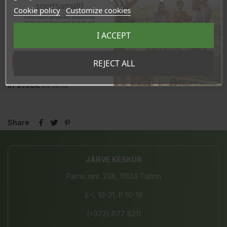
soodsamalt!
Cookie policy
Customize cookies
Sind ootavad spetsiaalsed allahindlused,
eksklusiivsed kampaaniad ja kingitused!
Registreeru e-maili aadressiga ja saad
I ACCEPT
sooduskoodi!
Tahan sooduskoodi!
REJECT ALL
In stock
84 Items
Share
JÄRVE KESKUS
Pärnu mnt. 238, 11624 Tallinn
E-L 10-21, P 10-19
(+372) 677 8211