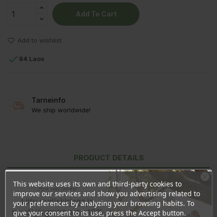
Add To Cart
Add to wishlist

84 Laos
Tarneinfo
We ship worldwide!
PRODUCT DETAILS
REVIEWS
This website uses its own and third-party cookies to
Ära veel lahku!
improve our services and show you advertising related to
Liitu uudiskirjaga ja
your preferences by analyzing your browsing habits. To
naudi järgmist ostu 10%
give your consent to its use, press the Accept button.