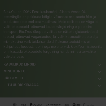
Bio4You on 100% Eesti kaubamärk! Albero Verde OÜ
eesmärgiks on pakkuda kõigile võimalust osa saada öko-ja
loodustoodete imelisest maailmast. Meie eeliseks on väga lai
valik ökotooteid, põnevad kaubamärgid ning e-poe kiire
transport. Bio4You ökopoe valikus on näiteks gluteenivabad
tooted, põnevad vegantooted, lai valik kosmeetikatooteid ja
mitmekesine valik toidulisandeid. Pakume tooteid mis ei
kahjustada loodust, loomi ega meie tervist. Bio4You missiooniks
on rikastada ökotoodete turgu ning harida inimesi tervislike
valikute osas.
KASULIKUD LINGID
keyboard_arrow_down
MINU KONTO
keyboard_arrow_down
JÄLGI MEID
keyboard_arrow_down
LIITU UUDISKIRJAGA
keyboard_arrow_down