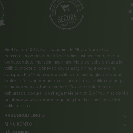
Bio4You on 100% Eesti kaubamärk! Albero Verde OÜ
eesmärgiks on pakkuda kõigile võimalust osa saada öko-ja
loodustoodete imelisest maailmast. Meie eeliseks on väga lai
valik ökotooteid, põnevad kaubamärgid ning e-poe kiire
transport. Bio4You ökopoe valikus on näiteks gluteenivabad
tooted, põnevad vegantooted, lai valik kosmeetikatooteid ja
mitmekesine valik toidulisandeid. Pakume tooteid mis ei
kahjustada loodust, loomi ega meie tervist. Bio4You missiooniks
on rikastada ökotoodete turgu ning harida inimesi tervislike
valikute osas.
KASULIKUD LINGID
keyboard_arrow_down
MINU KONTO
keyboard_arrow_down
JÄLGI MEID