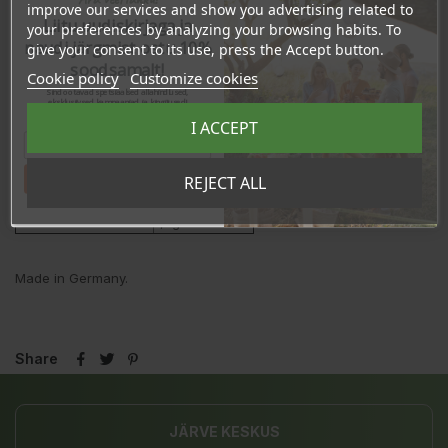
improve our services and show you advertising related to
Liitu uudiskirjaga ja
Nutrition value
per 100g
your preferences by analyzing your browsing habits. To
naudi järgmist ostu 10%
give your consent to its use, press the Accept button.
Energy
1584kJ/373kcal
soodsamalt!
Fat
1,0g
Cookie policy
Customize cookies
- of which
Sind ootavad spetsiaalsed allahindlused,
0,2g
eksklusiivsed kampaaniad ja kingitused!
saturates
Registreeru e-maili aadressiga ja saad
I ACCEPT
sooduskoodi!
Carbohydrate
83g
- of which sugars
0,5g
Fibre
3,1g
Tahan sooduskoodi!
REJECT ALL
Protein
6,6g
Salt
1,4g
Made in Germany.
Share
JÄRVE KESKUS