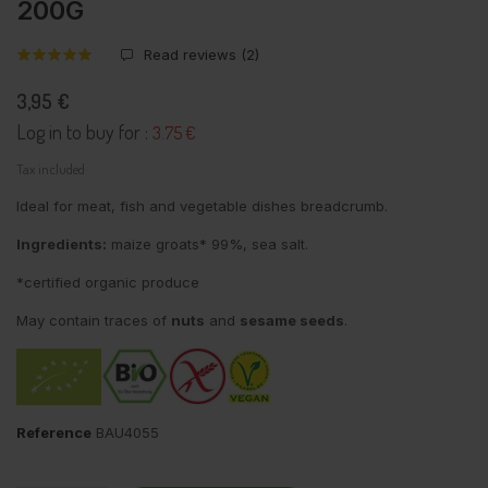
200G
Read reviews (
2
)
3,95 €
Log in to buy for :
3.75 €
Tax included
Ideal for meat, fish and vegetable dishes breadcrumb.
Ingredients:
maize groats* 99%, sea salt.
*certified organic produce
May contain traces of
nuts
and
sesame seeds
.
Reference
BAU4055