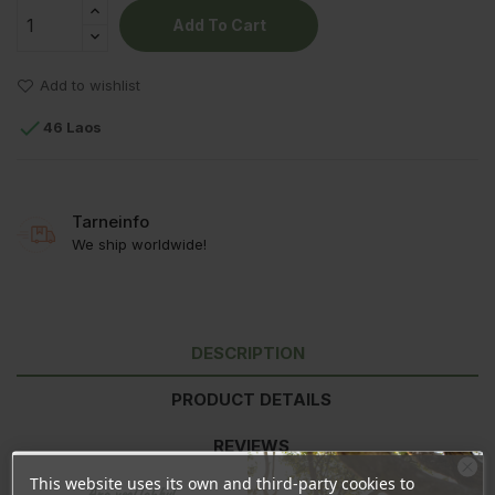
Add To Cart
Add to wishlist

46 Laos
Tarneinfo
We ship worldwide!
DESCRIPTION
PRODUCT DETAILS
REVIEWS
This website uses its own and third-party cookies to
Ära veel lahku!