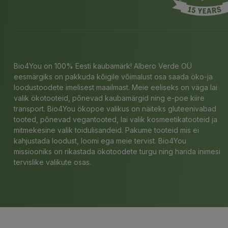
Bio4You on 100% Eesti kaubamärk! Albero Verde OÜ
eesmärgiks on pakkuda kõigile võimalust osa saada öko-ja
loodustoodete imelisest maailmast. Meie eeliseks on väga lai
valik ökotooteid, põnevad kaubamärgid ning e-poe kiire
transport. Bio4You ökopoe valikus on näiteks gluteenivabad
tooted, põnevad vegantooted, lai valik kosmeetikatooteid ja
mitmekesine valik toidulisandeid. Pakume tooteid mis ei
kahjustada loodust, loomi ega meie tervist. Bio4You
missiooniks on rikastada ökotoodete turgu ning harida inimesi
tervislike valikute osas.