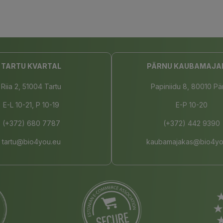
TARTU KVARTAL
PÄRNU KAUBAMAJA
Riia 2, 51004 Tartu
Papiniidu 8, 80010 Pä
E-L 10-21, P 10-19
E-P 10-20
(+372) 680 7787
(+372) 442 9390
tartu@bio4you.eu
kaubamajakas@bio4yo