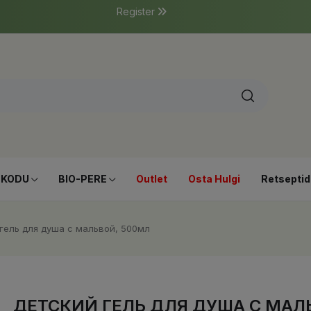
Register
-KODU
BIO-PERE
Outlet
Osta Hulgi
Retseptid
гель для душа с мальвой, 500мл
ДЕТСКИЙ ГЕЛЬ ДЛЯ ДУША С МАЛ