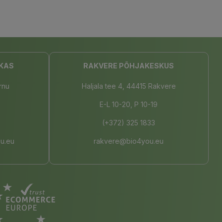
KAS
RAKVERE PÕHJAKESKUS
rnu
Haljala tee 4, 44415 Rakvere
E-L 10-20, P 10-19
(+372) 325 1833
u.eu
rakvere@bio4you.eu