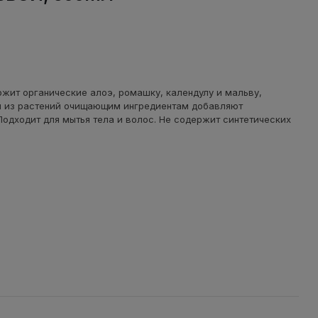
ржит
органические
алоэ
, ромашку
, календулу
и
мальву
,
 из растений
очищающим
ингредиентам добавляют
Подходит для мытья
тела и
волос
.
Не содержит
синтетических