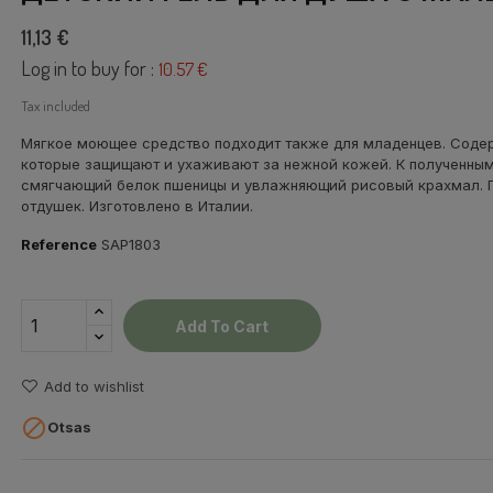
11,13 €
Log in to buy for :
10.57 €
Tax included
Мягкое моющее средство
подходит также для
младенцев
.
Соде
которые защищают
и
ухаживают за
нежной кожей
.
К полученным
смягчающий
белок пшеницы
и увлажняющий
рисовый крахмал
.
отдушек
.
Изготовлено в
Италии
.
Reference
SAP1803
Add To Cart
Add to wishlist

Otsas