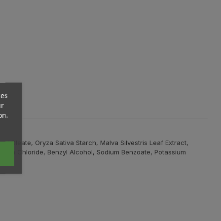
ces
ur
on.
 Oleate, Oryza Sativa Starch, Malva Silvestris Leaf Extract,
Sodium Chloride, Benzyl Alcohol, Sodium Benzoate, Potassium