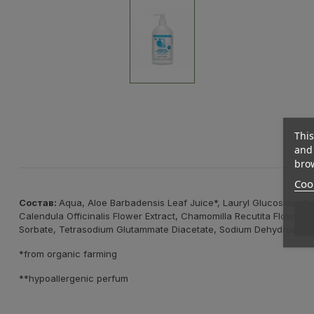
This
and 
brow
Cook
Состав:
Aqua, Aloe Barbadensis Leaf Juice*, Lauryl Glucoside, Sod
Calendula Officinalis Flower Extract, Chamomilla Recutita Flower 
Sorbate, Tetrasodium Glutammate Diacetate, Sodium Dehydroacet
*from organic farming
**hypoallergenic perfum