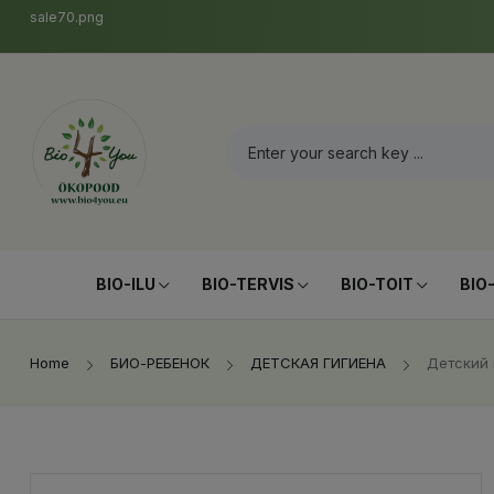
sale70.png
BIO-ILU
BIO-TERVIS
BIO-TOIT
BIO
Home
БИО-РЕБЕНОК
ДЕТСКАЯ ГИГИЕНА
Детский 