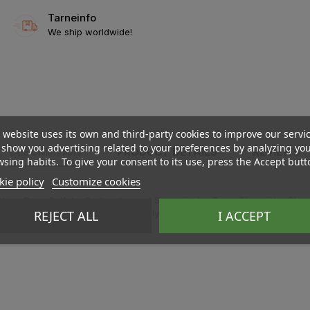
Tarneinfo
We ship worldwide!
 website uses its own and third-party cookies to improve our servi
show you advertising related to your preferences by analyzing yo
DESCRIPTION
PRODUCT DETAILS
REVIEWS
sing habits. To give your consent to its use, press the Accept butt
ie policy
Customize cookies
ium Coco Sulfate, Sodium Lauroyl Sarcosinate, Coco Glucoside, Glyceryl
REJECT ALL
I ACCEPT
Extract, Hydrolyzed Wheat Protein, Glycerin, Lactic Acid, Xantan Gum, 
ate, Parfum**