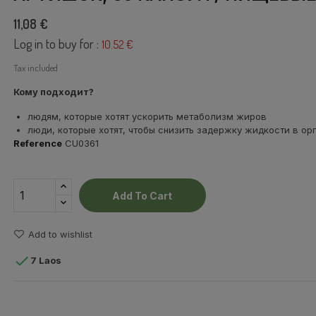
11,08 €
Log in to buy for :
10.52 €
Tax included
Кому подходит?
людям, которые хотят ускорить метаболизм жиров
люди, которые хотят, чтобы снизить задержку жидкости в ор
Reference
CU0361
Add To Cart
Add to wishlist

7 Laos