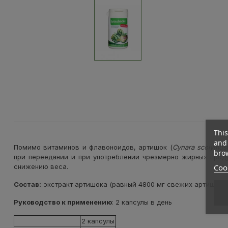
This
and 
Помимо витаминов и флавоноидов, артишок (
Cynara scolymus
brow
при переедании и при употреблении чрезмерно жирных прод
Cook
снижению веса.
Состав:
экстракт артишока (
равный 4800 мг свежих артишоко
Руководство к применению
: 2 капсулы в день
2 капсулы