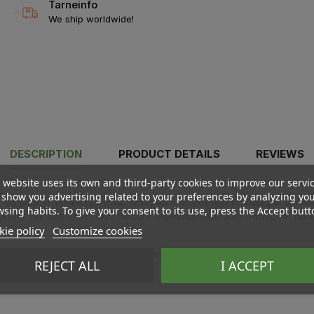
Tarneinfo
We ship worldwide!
DESCRIPTION
PRODUCT DETAILS
REVIEWS
 website uses its own and third-party cookies to improve our servi
show you advertising related to your preferences by analyzing yo
) содержит также цинарин, который способствует секреции желчн
sing habits. To give your consent to its use, press the Accept butt
уктов, так как помогают быстро переваривать жир.
Артишок такж
ie policy
Customize cookies
в
), желатиновая капсулаа, наполнитель: кукурузный крахмал,
магни
REJECT ALL
I ACCEPT