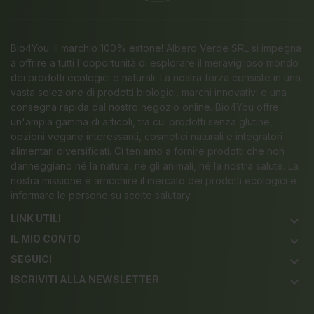
Bio4You: Il marchio 100% estone! Albero Verde SRL si impegna
a offrire a tutti l'opportunità di esplorare il meraviglioso mondo
dei prodotti ecologici e naturali. La nostra forza consiste in una
vasta selezione di prodotti biologici, marchi innovativi e una
consegna rapida dal nostro negozio online. Bio4You offre
un'ampia gamma di articoli, tra cui prodotti senza glutine,
opzioni vegane interessanti, cosmetici naturali e integratori
alimentari diversificati. Ci teniamo a fornire prodotti che non
danneggiano né la natura, né gli animali, né la nostra salute. La
nostra missione è arricchire il mercato dei prodotti ecologici e
informare le persone su scelte salutary.
LINK UTILI
keyboard_arrow_down
IL MIO CONTO
keyboard_arrow_down
SEGUICI
keyboard_arrow_down
ISCRIVITI ALLA NEWSLETTER
keyboard_arrow_down