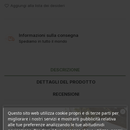
Aggiungi alla lista dei desideri
Informazioni sulla consegna
Spediamo in tutto il mondo
DESCRIZIONE
DETTAGLI DEL PRODOTTO
RECENSIONI
Questo sito web utilizza cookie propri e di terze parti per
Valore nutrizionale
per 100g
per 1 caramella
Ära veel lahku!
migliorare i nostri servizi e mostrarti pubblicità relativa
Energia
1686kJ/397kcal
25kJ/6kcal
alle tue preferenze analizzando le tue abitudinidi
Liitu uudiskirjaga ja
Grassi
1g
0g