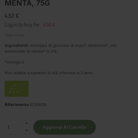
MENTA, 75G
4,52 €
Log in to buy for :
4.30 €
Tasse incluse
Ingredienti:
sciroppo di glucosio di mais
*, destrosio*, olio
essenziale di menta* 0,3%.
*biologico
Non adatte a bambini di età inferiore a 3 anni.
Riferimento
ECR6018
Aggiungi Al Carrello