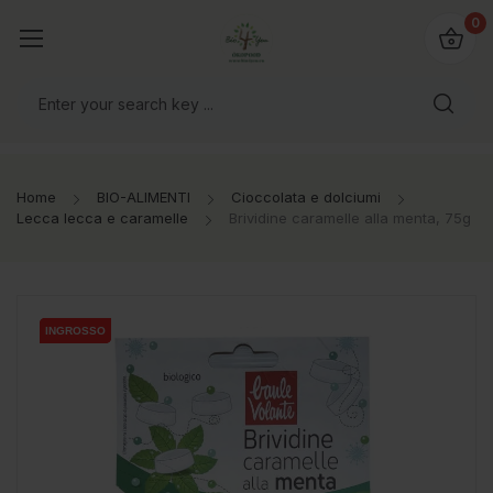
@bio4you.eu
0
o il mondo!
Home
BIO-ALIMENTI
Cioccolata e dolciumi
Lecca lecca e caramelle
Brividine caramelle alla menta, 75g
INGROSSO
INGROSSO
INGROSSO