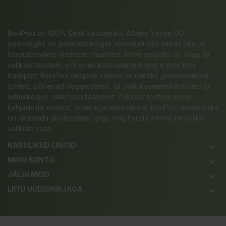
Bio4You on 100% Eesti kaubamärk! Albero Verde OÜ
eesmärgiks on pakkuda kõigile võimalust osa saada öko-ja
loodustoodete imelisest maailmast. Meie eeliseks on väga lai
valik ökotooteid, põnevad kaubamärgid ning e-poe kiire
transport. Bio4You ökopoe valikus on näiteks gluteenivabad
tooted, põnevad vegantooted, lai valik kosmeetikatooteid ja
mitmekesine valik toidulisandeid. Pakume tooteid mis ei
kahjustada loodust, loomi ega meie tervist. Bio4You missiooniks
on rikastada ökotoodete turgu ning harida inimesi tervislike
valikute osas.
KASULIKUD LINGID
keyboard_arrow_down
MINU KONTO
keyboard_arrow_down
JÄLGI MEID
keyboard_arrow_down
LIITU UUDISKIRJAGA
keyboard_arrow_down