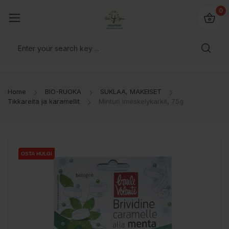
0
Home
BIO-RUOKA
SUKLAA, MAKEISET
Tikkareita ja karamellit
Mintun imeskelykarkit, 75g
OSTA HULGI
OSTA HULGI
OSTA HULGI