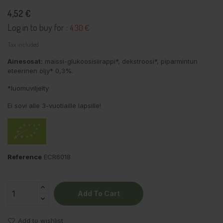
4,52 €
Log in to buy for :
4.30 €
Tax included
Ainesosat:
maissi-glukoosisiirappi
*, dekstroosi*, piparmintun
eteerinen öljy* 0,3%.
*luomuviljelty
Ei sovi alle 3-vuotiaille lapsille!
Reference
ECR6018
Add To Cart
Add to wishlist