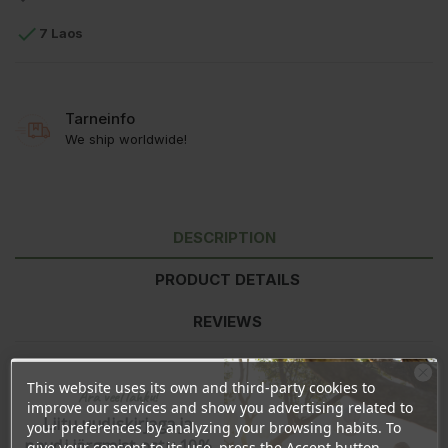

7 Laos
Tarneinfo
We ship worldwide!
DESCRIPTION
PRODUCT DETAILS
REVIEWS
This website uses its own and third-party cookies to
Ravintoarvo
per 100g
1 karkki
Ära veel lahku!
improve our services and show you advertising related to
Energia
1686kJ/397kcal
25kJ/6kcal
Liitu uudiskirjaga ja
your preferences by analyzing your browsing habits. To
Rasva
1g
0g
naudi järgmist ostu 10%
give your consent to its use, press the Accept button.